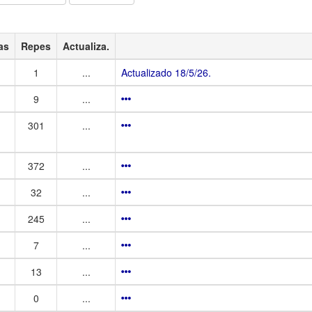
as
Repes
Actualiza.
1
...
Actualizado 18/5/26.
9
...
301
...
372
...
32
...
245
...
7
...
13
...
0
...