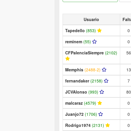
Usuario
Falt
Tapedello
(853)
0
reminem
(55)
0
CFPalenciaSiempre
(2102)
56
Memphis
(2488-2)
13
fernandaker
(2158)
7
JCVAlonso
(993)
80
malcaraz
(4579)
0
Juanjo72
(1706)
0
Rodrigo1974
(2131)
0