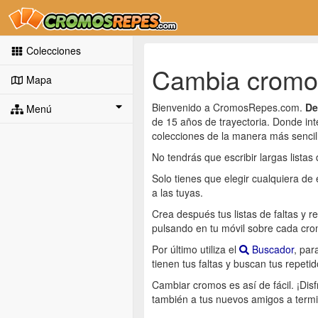
Colecciones
Cambia cromos
Mapa
Bienvenido a CromosRepes.com.
De
Menú
de 15 años de trayectoria. Donde int
colecciones de la manera más sencil
No tendrás que escribir largas listas 
Solo tienes que elegir cualquiera de
a las tuyas.
Crea después tus listas de faltas y r
pulsando en tu móvil sobre cada cro
Por último utiliza el
Buscador
, pa
tienen tus faltas y buscan tus repetid
Cambiar cromos es así de fácil. ¡Di
también a tus nuevos amigos a termi