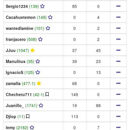
Sergio1234
(139)
85
0
Cacahuetemon
(149)
0
4
wantedlamine
(101)
0
2
franjacero
(508)
0
2
JJuu
(1047)
37
45
Manulitus
(35)
39
23
IgnacioS
(125)
0
13
zamalla
(477-1)
68
0
Checheru711
(42-1)
149
0
Juanillo_
(1741)
19
88
Djlop
(11)
113
0
lemy
(2182)
0
7