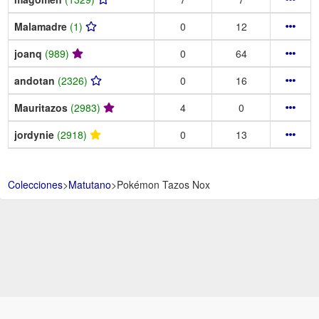
Malamadre
(1)
0
12
joanq
(989)
0
64
andotan
(2326)
0
16
Mauritazos
(2983)
4
0
jordynie
(2918)
0
13
Colecciones
>
Matutano
>
Pokémon Tazos Nox
Aviso Legal -
Política de Privacidad y Condiciones de uso -
Política de