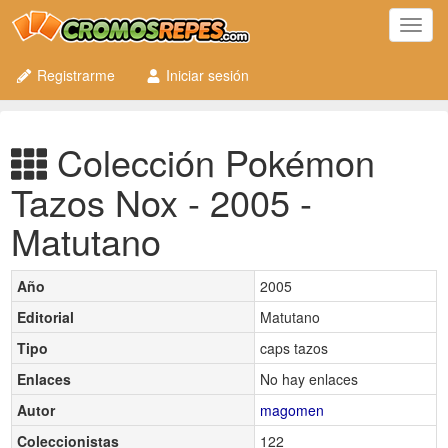
Toggl
navig
Registrarme
Iniciar sesión
Colección Pokémon
Tazos Nox - 2005 -
Matutano
Año
2005
Editorial
Matutano
Tipo
caps tazos
Enlaces
No hay enlaces
Autor
magomen
Coleccionistas
122