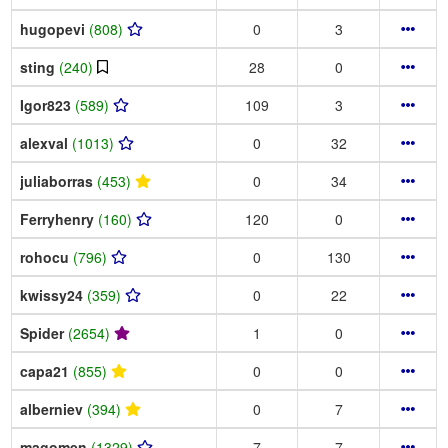
hugopevi
(808)
0
3
sting
(240)
28
0
Igor823
(589)
109
3
alexval
(1013)
0
32
juliaborras
(453)
0
34
Ferryhenry
(160)
120
0
rohocu
(796)
0
130
kwissy24
(359)
0
22
Spider
(2654)
1
0
capa21
(855)
0
0
alberniev
(394)
0
7
magomen
(1329)
7
7