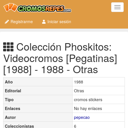
Toggl
navig
Registrarme
Iniciar sesión
Colección Phoskitos:
Videocromos [Pegatinas]
[1988] - 1988 - Otras
Año
1988
Editorial
Otras
Tipo
cromos stickers
Enlaces
No hay enlaces
Autor
pepecao
Coleccionistas
6