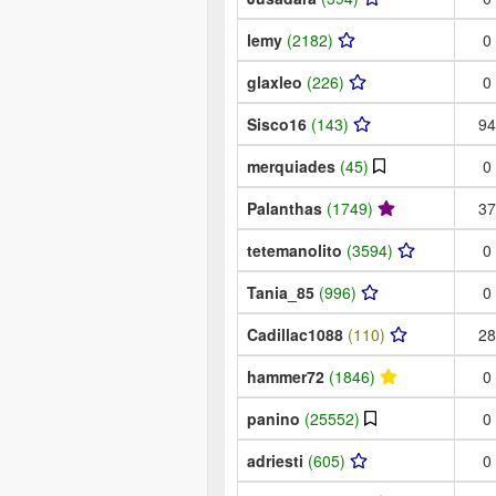
lemy
(2182)
0
glaxleo
(226)
0
Sisco16
(143)
94
merquiades
(45)
0
Palanthas
(1749)
37
tetemanolito
(3594)
0
Tania_85
(996)
0
Cadillac1088
(110)
28
hammer72
(1846)
0
panino
(25552)
0
adriesti
(605)
0