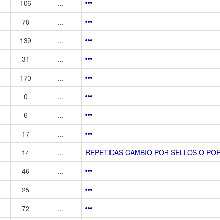
106
...
78
...
139
...
31
...
170
...
0
...
6
...
17
...
14
...
REPETIDAS CAMBIO POR SELLOS O POR
46
...
25
...
72
...