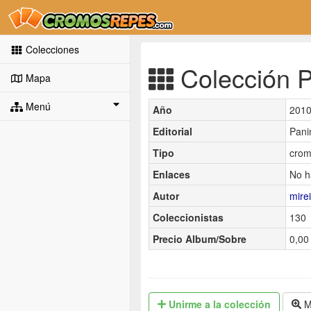
Colecciones
Colección Pa
Mapa
Menú
Año
201
Editorial
Pani
Tipo
crom
Enlaces
No h
Autor
mire
Coleccionistas
130
Precio Album/Sobre
0,00 
Unirme
a la colección
M