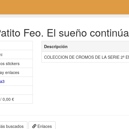
tito Feo. El sueño continúa
0
Descripción
ni
COLECCION DE CROMOS DE LA SERIE 2ª 
os stickers
ay enlaces
ia3
/ 0,00 €
ás buscados
Enlaces