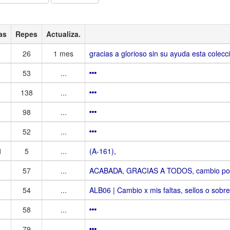
as
Repes
Actualiza.
26
1 mes
gracias a glorioso sin su ayuda esta cole
53
...
138
...
98
...
52
...
1
5
...
(A-161),
57
...
ACABADA, GRACIAS A TODOS, cambio por 
54
...
ALB06 | Cambio x mis faltas, sellos o sobres
58
...
79
...