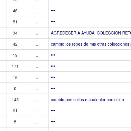
46
...
51
...
34
...
AGREDECERIA AYUDA, COLECCION RET
42
...
cambio los repes de mis otras colecciones p
19
...
171
...
16
...
0
...
145
...
cambio pos sellos o cualquier coelccion
61
...
5
...