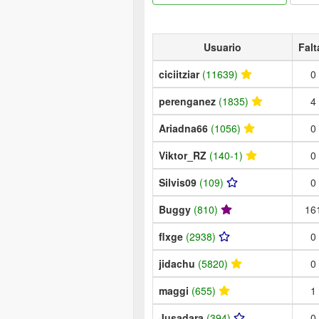
Usuario
Falt
ciciitziar
(11639)
0
perenganez
(1835)
4
Ariadna66
(1056)
0
Viktor_RZ
(140-1)
0
Silvis09
(109)
0
Buggy
(810)
16
flxge
(2938)
0
jidachu
(5820)
0
maggi
(655)
1
Jusadara
(394)
0