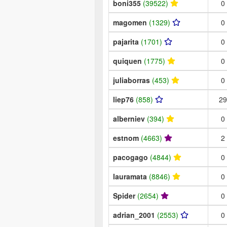
boni355
(39522)
0
magomen
(1329)
0
pajarita
(1701)
0
quiquen
(1775)
0
juliaborras
(453)
0
liep76
(858)
29
alberniev
(394)
0
estnom
(4663)
2
pacogago
(4844)
0
lauramata
(8846)
0
Spider
(2654)
0
adrian_2001
(2553)
0