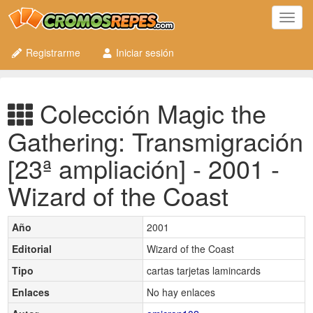
Toggl
navig
Registrarme
Iniciar sesión
Colección Magic the
Gathering: Transmigración
[23ª ampliación] - 2001 -
Wizard of the Coast
Año
2001
Editorial
Wizard of the Coast
Tipo
cartas tarjetas lamincards
Enlaces
No hay enlaces