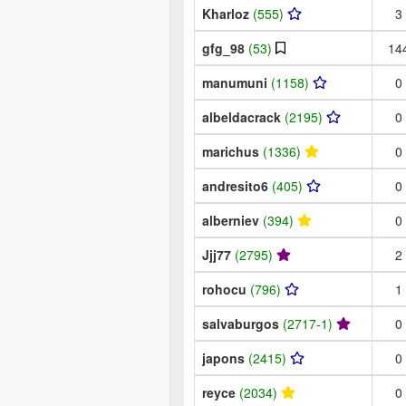
Kharloz
(555)
3
gfg_98
(53)
14
manumuni
(1158)
0
albeldacrack
(2195)
0
marichus
(1336)
0
andresito6
(405)
0
alberniev
(394)
0
Jjj77
(2795)
2
rohocu
(796)
1
salvaburgos
(2717-1)
0
japons
(2415)
0
reyce
(2034)
0