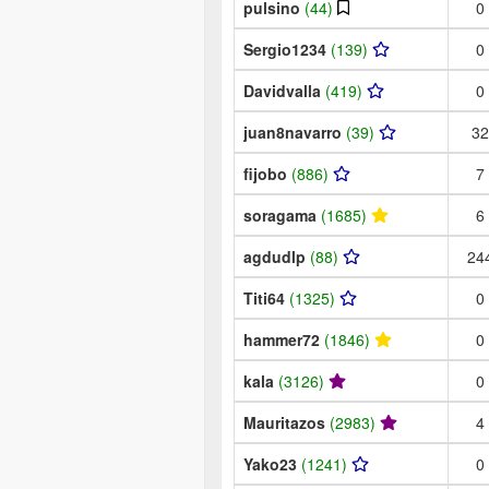
pulsino
(44)
0
Sergio1234
(139)
0
Davidvalla
(419)
0
juan8navarro
(39)
32
fijobo
(886)
7
soragama
(1685)
6
agdudlp
(88)
24
Titi64
(1325)
0
hammer72
(1846)
0
kala
(3126)
0
Mauritazos
(2983)
4
Yako23
(1241)
0