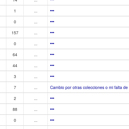
1
...
0
...
157
...
0
...
64
...
44
...
3
...
7
...
Cambio por otras colecciones o mi falta de
2
...
88
...
0
...