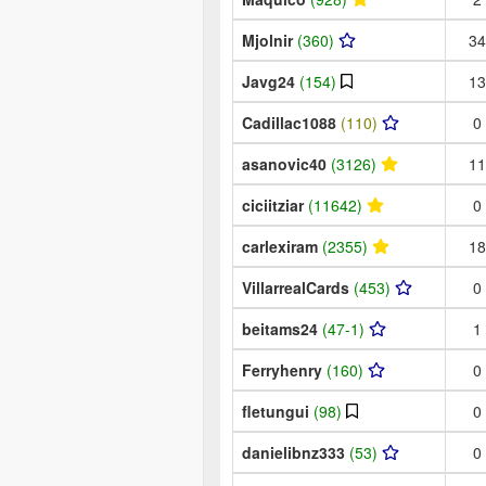
Mjolnir
(360)
34
Javg24
(154)
13
Cadillac1088
(110)
0
asanovic40
(3126)
11
ciciitziar
(11642)
0
carlexiram
(2355)
18
VillarrealCards
(453)
0
beitams24
(47-1)
1
Ferryhenry
(160)
0
fletungui
(98)
0
danielibnz333
(53)
0