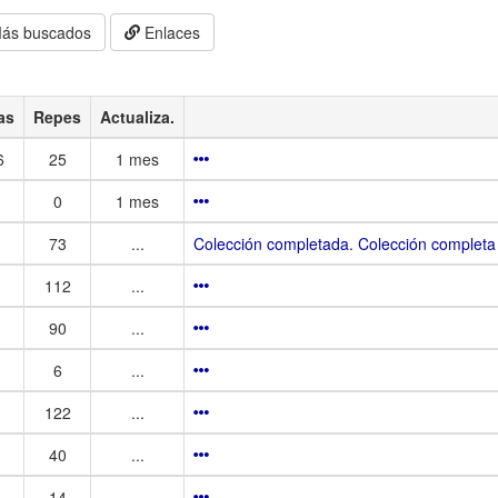
ás buscados
Enlaces
as
Repes
Actualiza.
6
25
1 mes
0
1 mes
73
...
Colección completada. Colección completa r
112
...
90
...
6
...
122
...
40
...
14
...