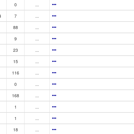
0
...
4
7
...
88
...
9
...
23
...
15
...
116
...
0
...
168
...
1
...
1
...
18
...