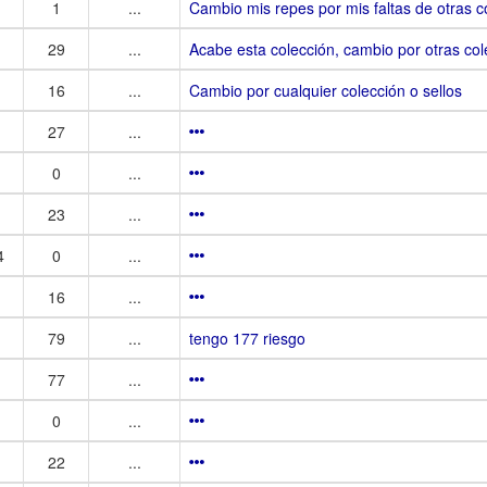
1
...
Cambio mis repes por mis faltas de otras c
29
...
Acabe esta colección, cambio por otras co
16
...
Cambio por cualquier colección o sellos
27
...
0
...
23
...
4
0
...
16
...
79
...
tengo 177 riesgo
77
...
0
...
22
...