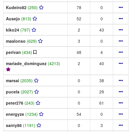
Kudeiro82
(250)
78
0
Ausejo
(813)
52
0
kiko24
(797)
2
43
maalonso
(629)
3
0
perivan
(434)
48
4
mariade_dominguez
(4213)
2
40
marsai
(2035)
0
38
pucela
(2027)
0
29
peter276
(243)
0
61
energyze
(1234)
54
0
santy86
(1191)
0
3