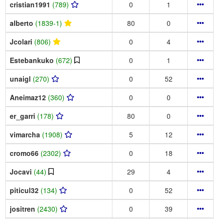
cristian1991
(789)
0
1
alberto
(1839-1)
80
0
Jcolari
(806)
0
4
Estebankuko
(672)
0
1
unaigl
(270)
0
52
Aneimaz12
(360)
0
0
er_garri
(178)
80
0
vimarcha
(1908)
5
12
cromo66
(2302)
0
18
Jocavi
(44)
29
4
piticul32
(134)
0
52
jositren
(2430)
0
39