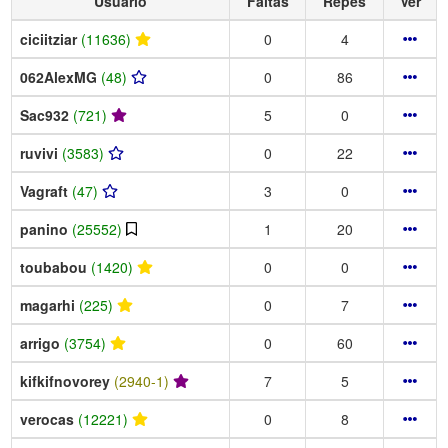
Usuario
Faltas
Repes
Ver
ciciitziar
(11636)
0
4
062AlexMG
(48)
0
86
Sac932
(721)
5
0
ruvivi
(3583)
0
22
Vagraft
(47)
3
0
panino
(25552)
1
20
toubabou
(1420)
0
0
magarhi
(225)
0
7
arrigo
(3754)
0
60
kifkifnovorey
(2940-1)
7
5
verocas
(12221)
0
8