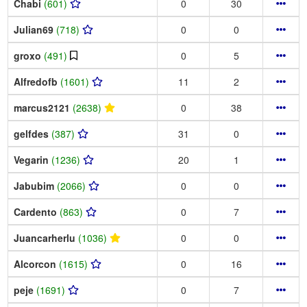
Chabi
(601)
0
30
Julian69
(718)
0
0
groxo
(491)
0
5
Alfredofb
(1601)
11
2
marcus2121
(2638)
0
38
gelfdes
(387)
31
0
Vegarin
(1236)
20
1
Jabubim
(2066)
0
0
Cardento
(863)
0
7
Juancarherlu
(1036)
0
0
Alcorcon
(1615)
0
16
peje
(1691)
0
7