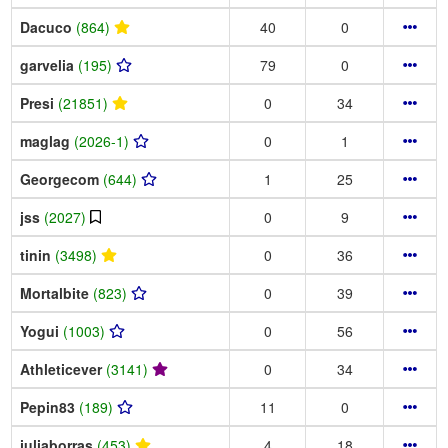
Dacuco
(864)
40
0
garvelia
(195)
79
0
Presi
(21851)
0
34
maglag
(2026-1)
0
1
Georgecom
(644)
1
25
jss
(2027)
0
9
tinin
(3498)
0
36
Mortalbite
(823)
0
39
Yogui
(1003)
0
56
Athleticever
(3141)
0
34
Pepin83
(189)
11
0
juliaborras
(453)
4
18