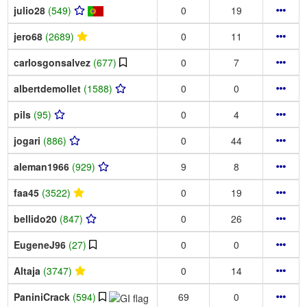
julio28
(549)
0
19
jero68
(2689)
0
11
carlosgonsalvez
(677)
0
7
albertdemollet
(1588)
0
0
pils
(95)
0
4
jogari
(886)
0
44
aleman1966
(929)
9
8
faa45
(3522)
0
19
bellido20
(847)
0
26
EugeneJ96
(27)
0
0
Altaja
(3747)
0
14
PaniniCrack
(594)
69
0