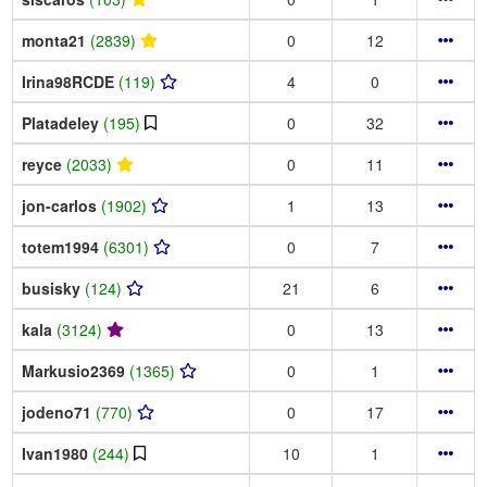
monta21
(2839)
0
12
Irina98RCDE
(119)
4
0
Platadeley
(195)
0
32
reyce
(2033)
0
11
jon-carlos
(1902)
1
13
totem1994
(6301)
0
7
busisky
(124)
21
6
kala
(3124)
0
13
Markusio2369
(1365)
0
1
jodeno71
(770)
0
17
Ivan1980
(244)
10
1