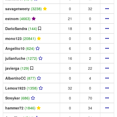
savagetweety
(3238)
0
32
estnom
(4663)
21
0
DarioSandra
(144)
18
9
mono123
(20841)
0
0
Angelito10
(624)
6
0
julianfuche
(1272)
16
2
javierga
(129)
0
22
AlbertitoCC
(877)
0
4
Lemos1923
(1358)
32
0
Streyker
(686)
0
70
hammer72
(1846)
0
34