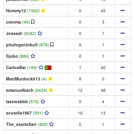
Hommy12
(1562)
0
45
crenma
(49)
0
3
Josesdr
(6042)
0
7
pitufogeniobull
(876)
9
1
fijobo
(886)
0
1
CarlosBar
(184)
1
40
MattMurdock013
(4)
8
0
emanuelbach
(6424)
12
48
lastresbbb
(576)
0
4
scutella1967
(591)
16
13
The_essttellarr
(409)
0
1