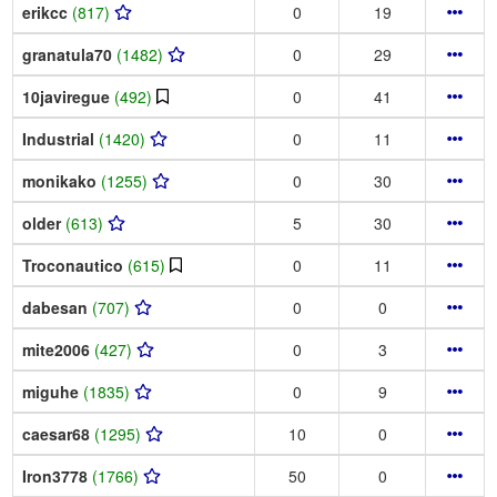
erikcc
(817)
0
19
granatula70
(1482)
0
29
10javiregue
(492)
0
41
Industrial
(1420)
0
11
monikako
(1255)
0
30
older
(613)
5
30
Troconautico
(615)
0
11
dabesan
(707)
0
0
mite2006
(427)
0
3
miguhe
(1835)
0
9
caesar68
(1295)
10
0
Iron3778
(1766)
50
0