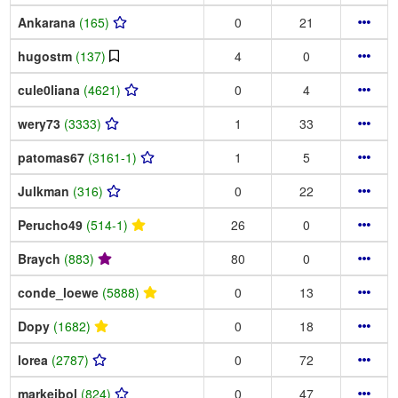
Ankarana
(165)
0
21
hugostm
(137)
4
0
cule0liana
(4621)
0
4
wery73
(3333)
1
33
patomas67
(3161-1)
1
5
Julkman
(316)
0
22
Perucho49
(514-1)
26
0
Braych
(883)
80
0
conde_loewe
(5888)
0
13
Dopy
(1682)
0
18
lorea
(2787)
0
72
markeibol
(824)
0
47