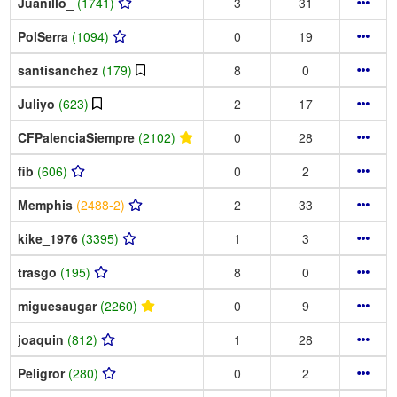
Juanillo_
(1741)
3
31
PolSerra
(1094)
0
19
santisanchez
(179)
8
0
Juliyo
(623)
2
17
CFPalenciaSiempre
(2102)
0
28
fib
(606)
0
2
Memphis
(2488-2)
2
33
kike_1976
(3395)
1
3
trasgo
(195)
8
0
miguesaugar
(2260)
0
9
joaquin
(812)
1
28
Peligror
(280)
0
2