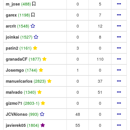
m_jose
(488)
0
5
garex
(1198)
0
7
arcrit
(1548)
0
12
joinkai
(1527)
0
8
patin2
(1161)
3
0
granadaCF
(1877)
0
110
Josemgo
(1744)
1
0
manuelcarlos
(2823)
0
37
malvado
(1340)
0
51
gizmo71
(2803-1)
0
0
JCVAlonso
(993)
48
0
javierek05
(1804)
55
0