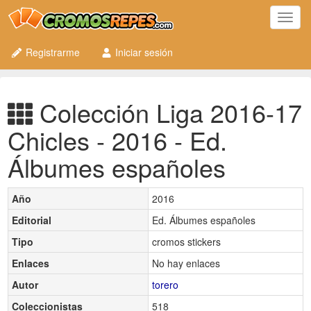
Toggl
navig
Registrarme
Iniciar sesión
Colección Liga 2016-17
Chicles - 2016 - Ed.
Álbumes españoles
Año
2016
Editorial
Ed. Álbumes españoles
Tipo
cromos stickers
Enlaces
No hay enlaces
Autor
torero
Coleccionistas
518