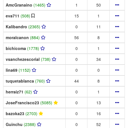
AmcGranaino
(1465)
1
50
eva711
(508)
15
1
Kalibandro
(2365)
0
11
moralcanon
(884)
56
8
bichicoma
(1778)
0
1
vsanchezescorial
(738)
0
34
lina69
(1152)
0
0
tuquetablanca
(760)
44
8
herraiz71
(62)
0
1
JoseFrancisco23
(5085)
0
13
bazoka23
(2703)
0
16
Guinchu
(2388)
0
52