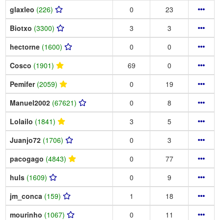
glaxleo
(226)
0
23
Biotxo
(3300)
3
3
hectorne
(1600)
0
0
Cosco
(1901)
69
0
Pemifer
(2059)
0
19
Manuel2002
(67621)
0
8
Lolailo
(1841)
3
5
Juanjo72
(1706)
0
3
pacogago
(4843)
0
77
huls
(1609)
0
9
jm_conca
(159)
1
18
mourinho
(1067)
0
11