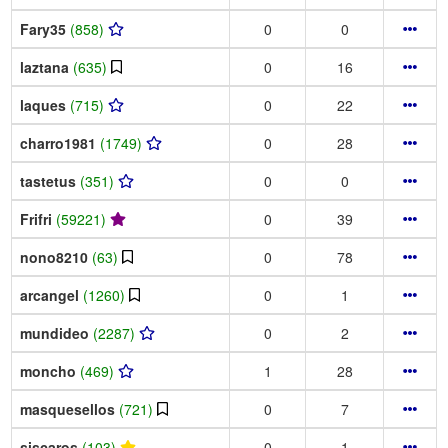
Fary35
(858)
0
0
laztana
(635)
0
16
laques
(715)
0
22
charro1981
(1749)
0
28
tastetus
(351)
0
0
Frifri
(59221)
0
39
nono8210
(63)
0
78
arcangel
(1260)
0
1
mundideo
(2287)
0
2
moncho
(469)
1
28
masquesellos
(721)
0
7
siscaros
(103)
0
1