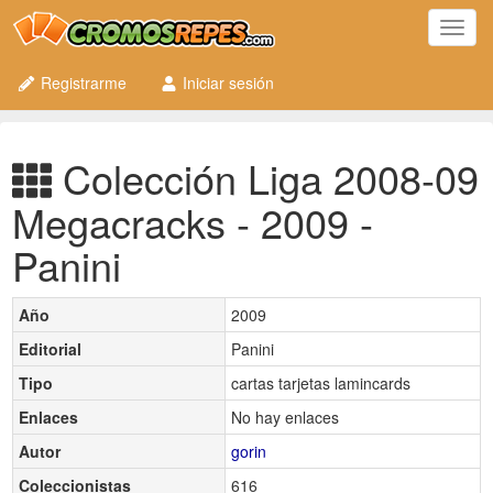
Toggl
navig
Registrarme
Iniciar sesión
Colección Liga 2008-09
Megacracks - 2009 -
Panini
Año
2009
Editorial
Panini
Tipo
cartas tarjetas lamincards
Enlaces
No hay enlaces
Autor
gorin
Coleccionistas
616