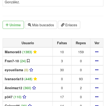
González.
Unirme
Más buscados
Enlaces
Usuario
Faltas
Repes
Ver
Mamora63
(1383)
10
159
Fran7-10
(24)
3
0
eyouelisma
(0)
30
0
Ivansoria13
(448)
0
93
Aneimaz12
(360)
0
2
p347
(110)
17
0
Coleco86
(30)
14
0