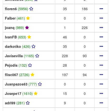
floren6
(5956)
35
186
Falber
(461)
0
0
joanq
(989)
1
226
IvanFB
(653)
46
0
darkotiko
(426)
35
0
Javisevilla
(1165)
228
90
Pejodis
(132)
28
0
flisc067
(2726)
197
94
Juanpazos63
(777)
0
0
Josepe17
(1610)
15
0
adri99
(281)
9
0