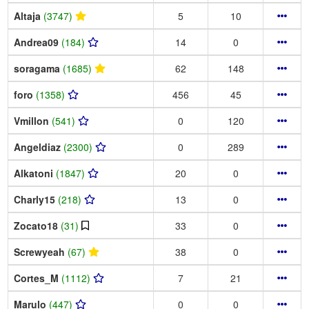
Altaja
(3747)
5
10
Andrea09
(184)
14
0
soragama
(1685)
62
148
foro
(1358)
456
45
Vmillon
(541)
0
120
Angeldiaz
(2300)
0
289
Alkatoni
(1847)
20
0
Charly15
(218)
13
0
Zocato18
(31)
33
0
Screwyeah
(67)
38
0
Cortes_M
(1112)
7
21
Marulo
(447)
0
0