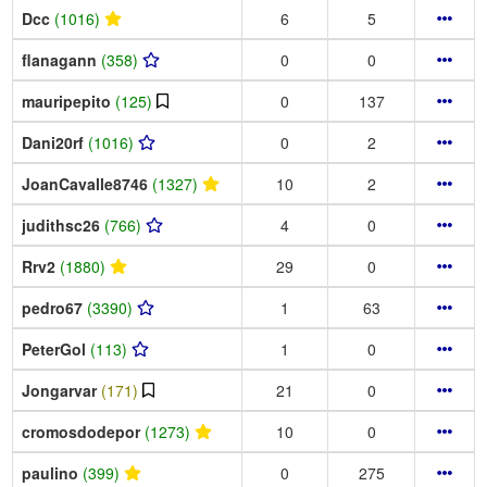
Dcc
(1016)
6
5
flanagann
(358)
0
0
mauripepito
(125)
0
137
Dani20rf
(1016)
0
2
JoanCavalle8746
(1327)
10
2
judithsc26
(766)
4
0
Rrv2
(1880)
29
0
pedro67
(3390)
1
63
PeterGol
(113)
1
0
Jongarvar
(171)
21
0
cromosdodepor
(1273)
10
0
paulino
(399)
0
275