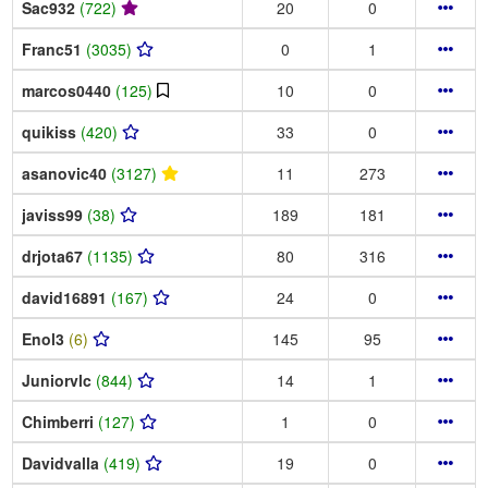
Sac932
(722)
20
0
Franc51
(3035)
0
1
marcos0440
(125)
10
0
quikiss
(420)
33
0
asanovic40
(3127)
11
273
javiss99
(38)
189
181
drjota67
(1135)
80
316
david16891
(167)
24
0
Enol3
(6)
145
95
Juniorvlc
(844)
14
1
Chimberri
(127)
1
0
Davidvalla
(419)
19
0