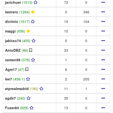
javichuet
(1013)
72
0
lastrero
(1264)
0
346
dictinio
(1617)
15
104
maggi
(656)
10
0
jabitxo74
(455)
0
0
AntoDBZ
(86)
33
0
xemen99
(378)
1
0
Agm17
(47)
6
0
lee7
(456-1)
2
205
atprealmadrid
(180)
11
1
agdlr7
(240)
35
0
Fuser84
(829)
13
0