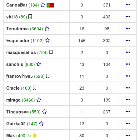
CarlosBar
(184)
0
371
viti18
(89)
0
403
Terraferma
(3604)
16
98
Esquilador
(1102)
146
302
masquesellos
(724)
2
0
sanchis
(880)
43
104
franrovi1985
(526)
11
0
Cracie
(100)
23
0
mirage
(3466)
3
199
Tincupsva
(550)
1
267
Gaizka02
(147)
13
0
Mak
(490-1)
30
0