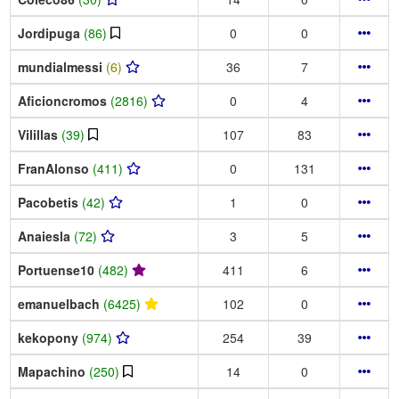
Jordipuga
(86)
0
0
mundialmessi
(6)
36
7
Aficioncromos
(2816)
0
4
Vilillas
(39)
107
83
FranAlonso
(411)
0
131
Pacobetis
(42)
1
0
Anaiesla
(72)
3
5
Portuense10
(482)
411
6
emanuelbach
(6425)
102
0
kekopony
(974)
254
39
Mapachino
(250)
14
0