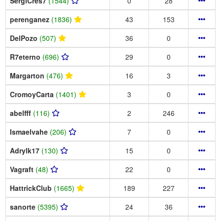
SergiCres7
(1544)
0
28
perenganez
(1836)
43
153
DelPozo
(507)
36
0
R7eterno
(696)
29
0
Margarton
(476)
16
3
CromoyCarta
(1401)
3
0
abelfff
(116)
2
246
Ismaelvahe
(206)
7
0
Adrylk17
(130)
15
0
Vagraft
(48)
22
0
HattrickClub
(1665)
189
227
sanorte
(5395)
24
36