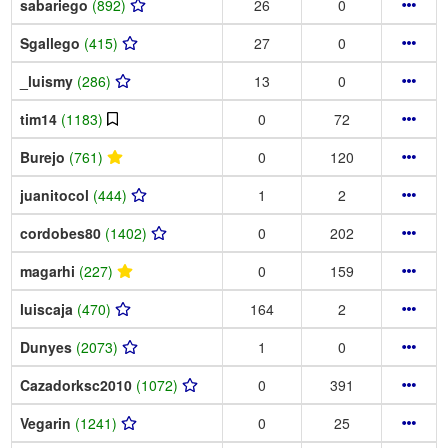
sabariego
(892)
26
0
Sgallego
(415)
27
0
_luismy
(286)
13
0
tim14
(1183)
0
72
Burejo
(761)
0
120
juanitocol
(444)
1
2
cordobes80
(1402)
0
202
magarhi
(227)
0
159
luiscaja
(470)
164
2
Dunyes
(2073)
1
0
Cazadorksc2010
(1072)
0
391
Vegarin
(1241)
0
25