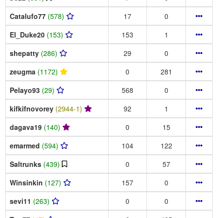
Catalufo77
(578)
17
0
El_Duke20
(153)
153
1
shepatty
(286)
29
0
zeugma
(1172)
0
281
Pelayo93
(29)
568
0
kifkifnovorey
(2944-1)
92
1
dagava19
(140)
0
15
emarmed
(594)
104
122
Saltrunks
(439)
0
57
Winsinkin
(127)
157
0
sevi11
(263)
0
0