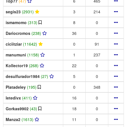
Top77
(47)
6
465
segis23
(2931)
3
214
ismamomo
(313)
8
0
Dariocromos
(238)
36
0
ciciitziar
(11642)
0
91
manumuni
(1158)
1
237
Kollector19
(268)
22
0
desulfurador1984
(27)
5
0
Platadeley
(195)
0
348
letedivx
(411)
16
0
Gorkas9902
(43)
18
0
Manza2
(1613)
11
0