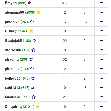
Braych
(888)
517
0
alemania99
(2098)
2
0
peter276
(243)
6
187
RRial
(1154-1)
8
0
Guajeje85
(186)
22
0
dtorres86
(128)
0
0
jdracing
(298)
32
0
piticul32
(139)
2
0
bellido20
(847)
11
2
xabi1313
(646)
0
43
Manuel40
(446)
27
0
Chiquirnq
(810-1)
0
0