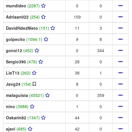
mundideo
(2287)
0
0
Adriaan022
(254)
159
0
DavidHdezNieto
(151)
11
3
golpecito
(1094-1)
9
8
gonxi12
(452)
0
344
Sergio390
(476)
28
0
LieT13
(262)
38
1
Javg24
(154)
8
0
malaguista
(45521)
0
359
nino
(3988)
1
0
Oskarin82
(1347)
44
0
ajavi
(685)
42
0