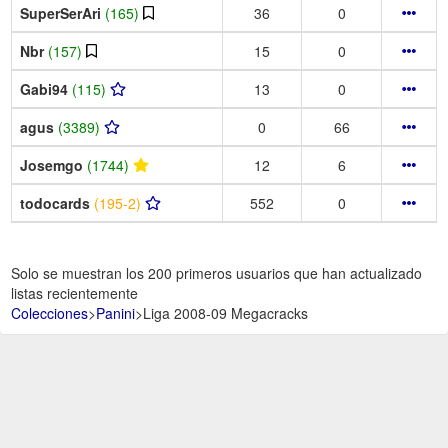
SuperSerAri
(165)
36
0
Nbr
(157)
15
0
Gabi94
(115)
13
0
agus
(3389)
0
66
Josemgo
(1744)
12
6
todocards
(195-2)
552
0
Solo se muestran los 200 primeros usuarios que han actualizado
listas recientemente
Colecciones
>
Panini
>
Liga 2008-09 Megacracks