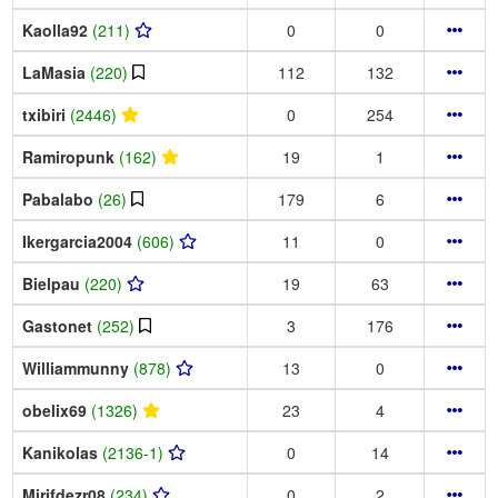
Kaolla92
(211)
0
0
LaMasia
(220)
112
132
txibiri
(2446)
0
254
Ramiropunk
(162)
19
1
Pabalabo
(26)
179
6
Ikergarcia2004
(606)
11
0
Bielpau
(220)
19
63
Gastonet
(252)
3
176
Williammunny
(878)
13
0
obelix69
(1326)
23
4
Kanikolas
(2136-1)
0
14
Mirifdezr08
(234)
0
2