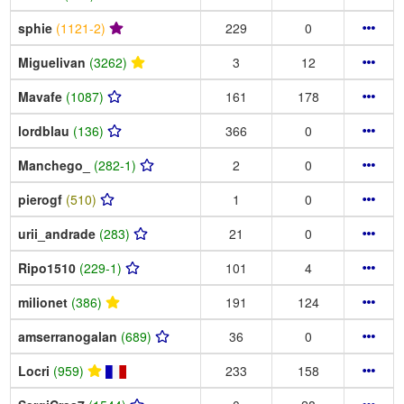
sphie
(1121-2)
229
0
Miguelivan
(3262)
3
12
Mavafe
(1087)
161
178
lordblau
(136)
366
0
Manchego_
(282-1)
2
0
pierogf
(510)
1
0
urii_andrade
(283)
21
0
Ripo1510
(229-1)
101
4
milionet
(386)
191
124
amserranogalan
(689)
36
0
Locri
(959)
233
158