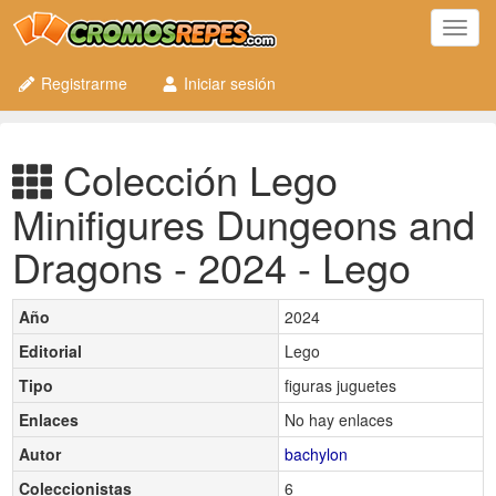
Toggl
navig
Registrarme
Iniciar sesión
Colección Lego
Minifigures Dungeons and
Dragons - 2024 - Lego
Año
2024
Editorial
Lego
Tipo
figuras juguetes
Enlaces
No hay enlaces
Autor
bachylon
Coleccionistas
6