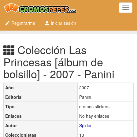
Toggl
navig
Registrarme
Iniciar sesión
Colección Las
Princesas [álbum de
bolsillo] - 2007 - Panini
Año
2007
Editorial
Panini
Tipo
cromos stickers
Enlaces
No hay enlaces
Autor
Spider
Coleccionistas
13