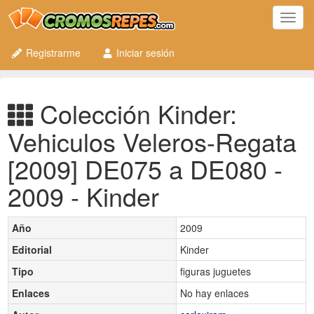
Toggl
navig
Registrarme
Iniciar sesión
Colección Kinder:
Vehiculos Veleros-Regata
[2009] DE075 a DE080 -
2009 - Kinder
Año
2009
Editorial
Kinder
Tipo
figuras juguetes
Enlaces
No hay enlaces