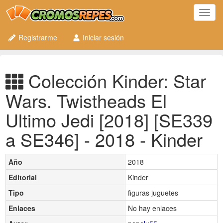
Toggl
navig
Registrarme
Iniciar sesión
Colección Kinder: Star
Wars. Twistheads El
Ultimo Jedi [2018] [SE339
a SE346] - 2018 - Kinder
Año
2018
Editorial
Kinder
Tipo
figuras juguetes
Enlaces
No hay enlaces