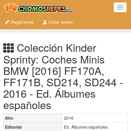
Toggl
navig
Registrarme
Iniciar sesión
Colección Kinder
Sprinty: Coches Minis
BMW [2016] FF170A,
FF171B, SD214, SD244 -
2016 - Ed. Álbumes
españoles
Año
2016
Editorial
Ed. Álbumes españoles