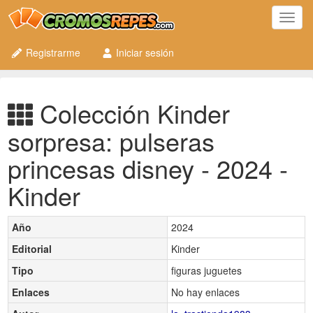
Toggl
navig
Registrarme
Iniciar sesión
Colección Kinder
sorpresa: pulseras
princesas disney - 2024 -
Kinder
Año
2024
Editorial
Kinder
Tipo
figuras juguetes
Enlaces
No hay enlaces