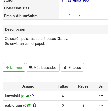
Autor
la_trastienda1983
Coleccionistas
9
Precio Album/Sobre
0,00 / 0,00 €
Descripción
Colección pulseras de princesas Disney.
Se enviarán con el papel.
Unirme
Más buscados
Enlaces
Usuario
Faltas
Repes
Ver
kowalski
(214)
4
0
pablojuan
(699)
0
2