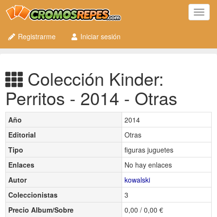
Toggl
navig
Registrarme
Iniciar sesión
Colección Kinder:
Perritos - 2014 - Otras
Año
2014
Editorial
Otras
Tipo
figuras juguetes
Enlaces
No hay enlaces
Autor
kowalski
Coleccionistas
3
Precio Album/Sobre
0,00 / 0,00 €