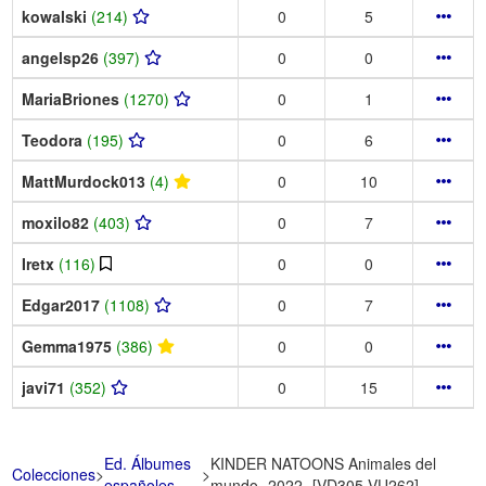
kowalski
(214)
0
5
angelsp26
(397)
0
0
MariaBriones
(1270)
0
1
Teodora
(195)
0
6
MattMurdock013
(4)
0
10
moxilo82
(403)
0
7
Iretx
(116)
0
0
Edgar2017
(1108)
0
7
Gemma1975
(386)
0
0
javi71
(352)
0
15
Ed. Álbumes
KINDER NATOONS Animales del
Colecciones
>
>
españoles
mundo -2022- [VD305-VU262]