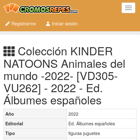
Toggl
navig
Registrarme
Iniciar sesión
Colección KINDER
NATOONS Animales del
mundo -2022- [VD305-
VU262] - 2022 - Ed.
Álbumes españoles
Año
2022
Editorial
Ed. Álbumes españoles
Tipo
figuras juguetes