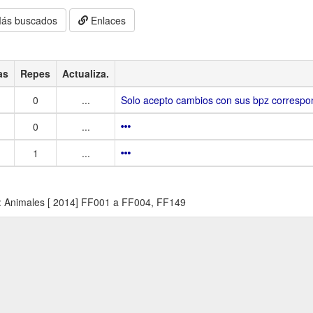
ás buscados
Enlaces
as
Repes
Actualiza.
0
...
Solo acepto cambios con sus bpz correspon
0
...
1
...
: Animales [ 2014] FF001 a FF004, FF149