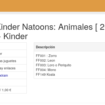
inder Natoons: Animales [ 
- Kinder
Descripción
er
FF001 : Zorro
FF002: Leon
as juguetes
FF003: Loro o Periquito
ay enlaces
FF004: Mono
FF149 Koala
exiram
/ 1,00 €