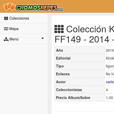
Colecciones
Colección K
Mapa
FF149 - 2014 
Menú
Año
2014
Editorial
Kind
Tipo
figur
Enlaces
No h
Autor
carl
Coleccionistas
4
Precio Album/Sobre
1,00 