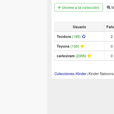
Unirme
a la colección
M
Usuario
Falt
Teodora
(195)
2
Teyuna
(135)
0
carlexiram
(2355)
0
Colecciones
>
Kinder
>
Kinder Natoons