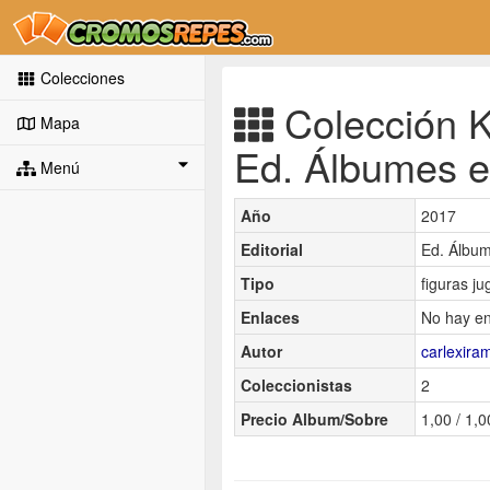
Colecciones
Colección Ki
Mapa
Ed. Álbumes e
Menú
Año
2017
Editorial
Ed. Álbu
Tipo
figuras j
Enlaces
No hay en
Autor
carlexira
Coleccionistas
2
Precio Album/Sobre
1,00 / 1,0