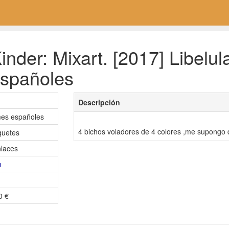
nder: Mixart. [2017] Libelul
spañoles
Descripción
mes españoles
4 bichos voladores de 4 colores ,me supongo q
uguetes
laces
m
0 €