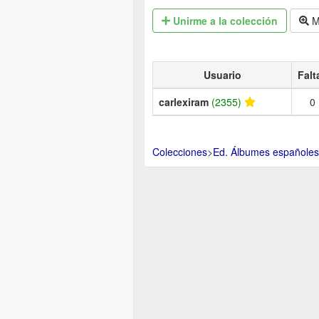
Unirme
a la colección
M
Usuario
Falt
carlexiram
(2355)
0
Colecciones
>
Ed. Álbumes españoles