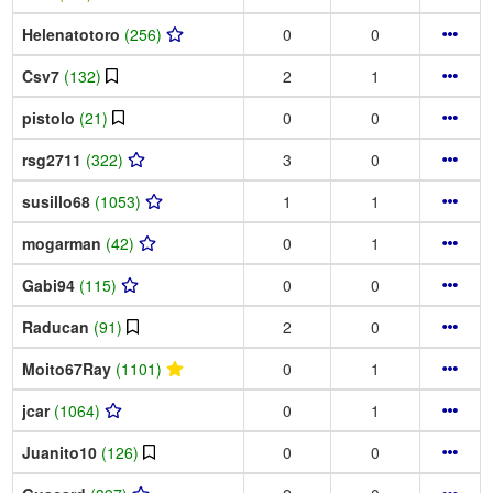
Helenatotoro
(256)
0
0
Csv7
(132)
2
1
pistolo
(21)
0
0
rsg2711
(322)
3
0
susillo68
(1053)
1
1
mogarman
(42)
0
1
Gabi94
(115)
0
0
Raducan
(91)
2
0
Moito67Ray
(1101)
0
1
jcar
(1064)
0
1
Juanito10
(126)
0
0