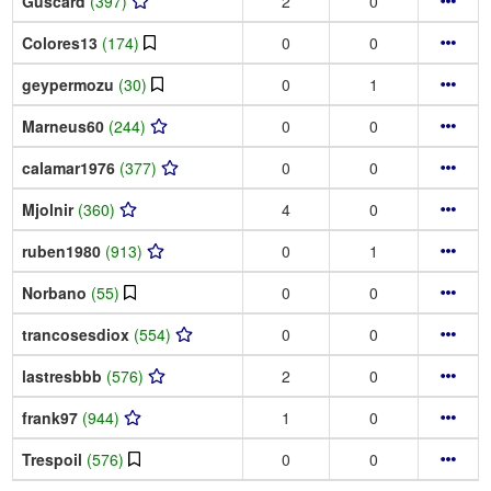
Guscard
(397)
2
0
Colores13
(174)
0
0
geypermozu
(30)
0
1
Marneus60
(244)
0
0
calamar1976
(377)
0
0
Mjolnir
(360)
4
0
ruben1980
(913)
0
1
Norbano
(55)
0
0
trancosesdiox
(554)
0
0
lastresbbb
(576)
2
0
frank97
(944)
1
0
Trespoil
(576)
0
0