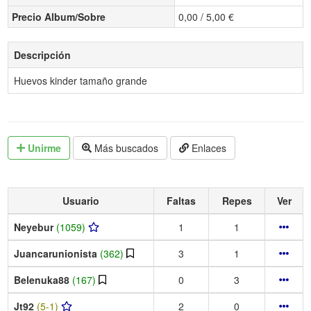
Precio Album/Sobre
0,00 / 5,00 €
Descripción
Huevos kinder tamaño grande
Unirme
Más buscados
Enlaces
Usuario
Faltas
Repes
Ver
Neyebur
(1059)
1
1
Juancarunionista
(362)
3
1
Belenuka88
(167)
0
3
Jt92
(5-1)
2
0