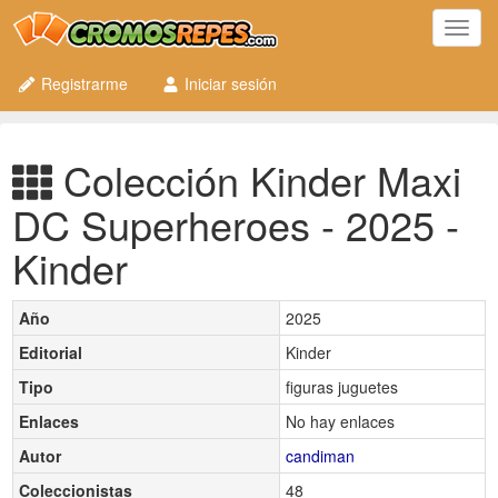
Toggl
navig
Registrarme
Iniciar sesión
Colección Kinder Maxi
DC Superheroes - 2025 -
Kinder
Año
2025
Editorial
Kinder
Tipo
figuras juguetes
Enlaces
No hay enlaces
Autor
candiman
Coleccionistas
48