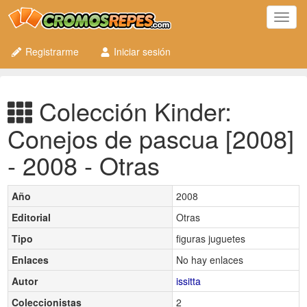
Toggl
navig
Registrarme
Iniciar sesión
Colección Kinder:
Conejos de pascua [2008]
- 2008 - Otras
Año
2008
Editorial
Otras
Tipo
figuras juguetes
Enlaces
No hay enlaces
Autor
issitta
Coleccionistas
2