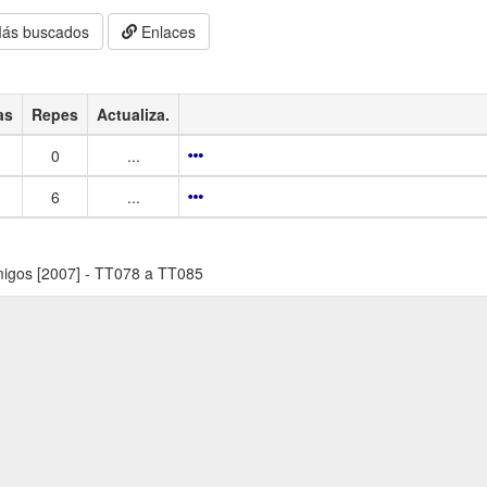
ás buscados
Enlaces
as
Repes
Actualiza.
0
...
6
...
igos [2007] - TT078 a TT085