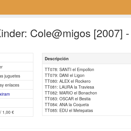
inder: Cole@migos [2007] -
Descripción
er
TT078: SANTI el Empollon
TT079: DANI el Ligon
as juguetes
TT080: ALEX el Rockero
ay enlaces
TT081: LAURA la Traviesa
TT082: MARIO el Bonachon
exiram
TT083: OSCAR el Bestia
TT084: ANA la Coqueta
TT085: EDU el Metepatas
/ 1,00 €