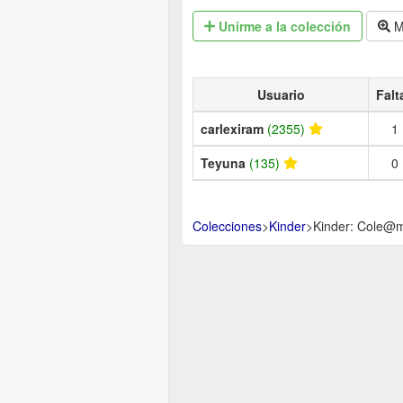
Unirme
a la colección
M
Usuario
Falt
carlexiram
(2355)
1
Teyuna
(135)
0
Colecciones
>
Kinder
>
Kinder: Cole@m