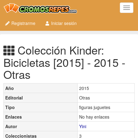
Toggl
navig
Registrarme
Iniciar sesión
Colección Kinder:
Bicicletas [2015] - 2015 -
Otras
Año
2015
Editorial
Otras
Tipo
figuras juguetes
Enlaces
No hay enlaces
Autor
Yini
Coleccionistas
3