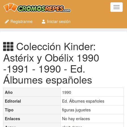
Toggl
navig
Registrarme
Iniciar sesión
Colección Kinder:
Astérix y Obélix 1990
-1991 - 1990 - Ed.
Álbumes españoles
Año
1990
Editorial
Ed. Álbumes españoles
Tipo
figuras juguetes
Enlaces
No hay enlaces