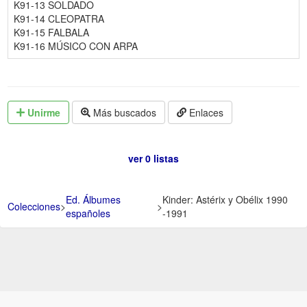
K91-13 SOLDADO
K91-14 CLEOPATRA
K91-15 FALBALA
K91-16 MÚSICO CON ARPA
Unirme
Más buscados
Enlaces
ver 0 listas
Ed. Álbumes
Kinder: Astérix y Obélix 1990
Colecciones
>
>
españoles
-1991
Aviso Legal -
Política de Privacidad y Condiciones de uso -
Política de