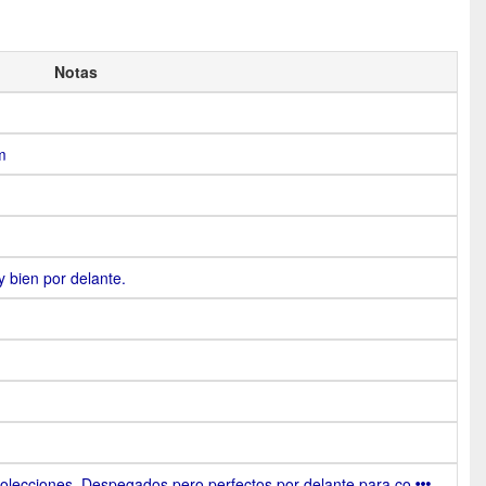
Notas
m
 bien por delante.
colecciones. Despegados pero perfectos por delante para co