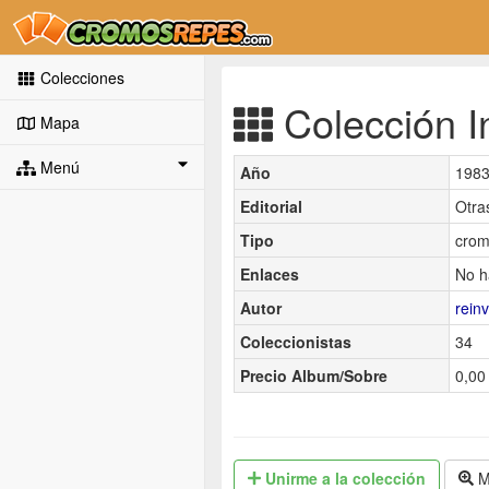
Colecciones
Colección In
Mapa
Menú
Año
198
Editorial
Otra
Tipo
crom
Enlaces
No h
Autor
rein
Coleccionistas
34
Precio Album/Sobre
0,00 
Unirme
a la colección
M