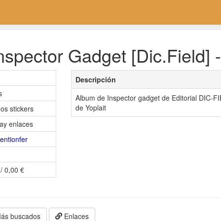
spector Gadget [Dic.Field] 
3
Descripción
s
Album de Inspector gadget de Editorial DIC-FIE
de Yoplait
os stickers
ay enlaces
ventionfer
/ 0,00 €
ás buscados
Enlaces