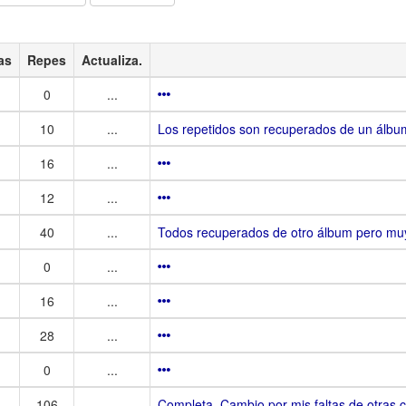
as
Repes
Actualiza.
0
...
10
...
Los repetidos son recuperados de un álbu
16
...
12
...
40
...
Todos recuperados de otro álbum pero muy
0
...
16
...
28
...
0
...
106
...
Completa. Cambio por mis faltas de otras 