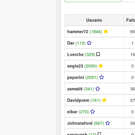
Usuario
Falt
hammer72
(1846)
90
Dar
(115)
1
Lverche
(329)
16
segis23
(2930)
0
peperini
(2051)
0
zama69
(341)
36
Davidprem
(161)
37
eibar
(270)
0
Johnstaford
(667)
36
sasquash
(12)
0