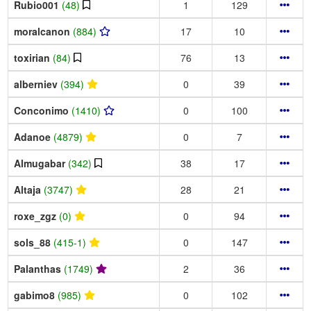
Rubio001
(48)
1
129
moralcanon
(884)
17
10
toxirian
(84)
76
13
alberniev
(394)
0
39
Conconimo
(1410)
0
100
Adanoe
(4879)
0
7
Almugabar
(342)
38
17
Altaja
(3747)
28
21
roxe_zgz
(0)
0
94
sols_88
(415-1)
0
147
Palanthas
(1749)
2
36
gabimo8
(985)
0
102