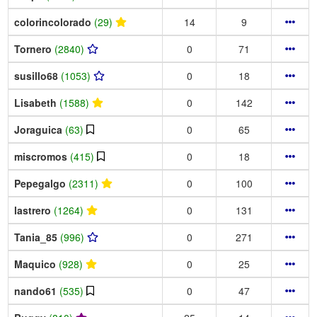
colorincolorado
(29)
14
9
Tornero
(2840)
0
71
susillo68
(1053)
0
18
Lisabeth
(1588)
0
142
Joraguica
(63)
0
65
miscromos
(415)
0
18
Pepegalgo
(2311)
0
100
lastrero
(1264)
0
131
Tania_85
(996)
0
271
Maquico
(928)
0
25
nando61
(535)
0
47