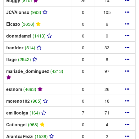
Buggy
(810)
25
14
JCVAlonso
(993)
0
105
Elcazo
(3656)
0
6
donradamel
(1413)
0
0
franfdez
(514)
0
33
flxge
(2942)
0
8
mariade_dominguez
(4213)
0
97
estnom
(4663)
0
26
moreno102
(905)
0
18
emilioolga
(164)
7
71
Catlongel
(968)
0
4
ArantxaPezzi
(1538)
0
2