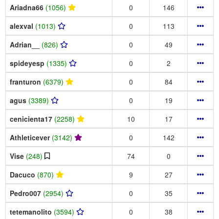
Ariadna66
(1056)
0
146
alexval
(1013)
0
113
Adrian__
(826)
0
49
spideyesp
(1335)
0
2
franturon
(6379)
0
84
agus
(3389)
0
19
cenicienta17
(2258)
10
17
Athleticever
(3142)
0
142
Vise
(248)
74
0
Dacuco
(870)
9
27
Pedro007
(2954)
0
35
tetemanolito
(3594)
0
38