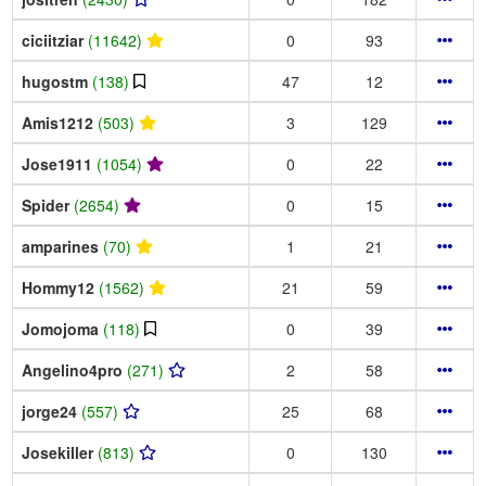
ciciitziar
(11642)
0
93
hugostm
(138)
47
12
Amis1212
(503)
3
129
Jose1911
(1054)
0
22
Spider
(2654)
0
15
amparines
(70)
1
21
Hommy12
(1562)
21
59
Jomojoma
(118)
0
39
Angelino4pro
(271)
2
58
jorge24
(557)
25
68
Josekiller
(813)
0
130