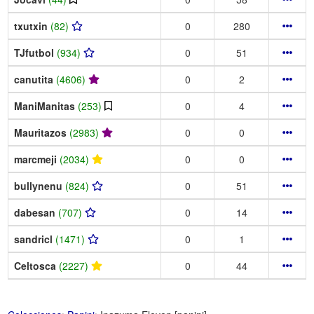
txutxin
(82)
0
280
TJfutbol
(934)
0
51
canutita
(4606)
0
2
ManiManitas
(253)
0
4
Mauritazos
(2983)
0
0
marcmeji
(2034)
0
0
bullynenu
(824)
0
51
dabesan
(707)
0
14
sandricl
(1471)
0
1
Celtosca
(2227)
0
44