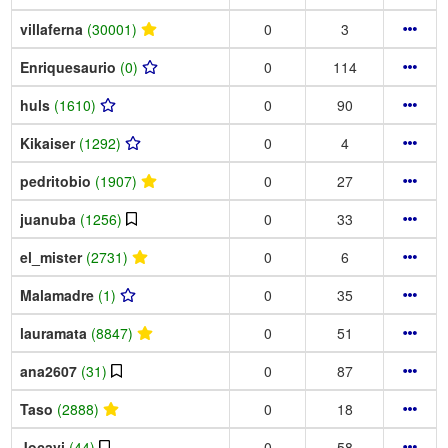
villaferna
(30001)
0
3
Enriquesaurio
(0)
0
114
huls
(1610)
0
90
Kikaiser
(1292)
0
4
pedritobio
(1907)
0
27
juanuba
(1256)
0
33
el_mister
(2731)
0
6
Malamadre
(1)
0
35
lauramata
(8847)
0
51
ana2607
(31)
0
87
Taso
(2888)
0
18
Jocavi
(44)
0
58