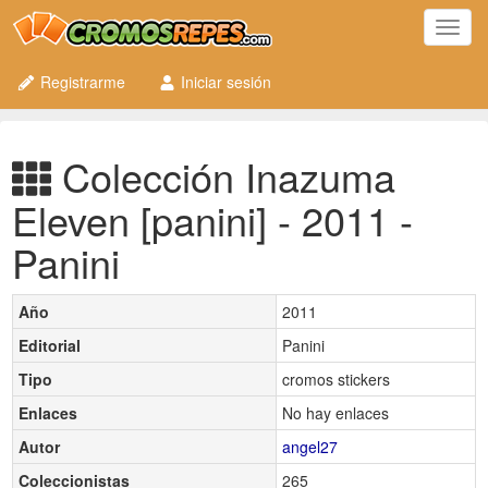
Toggl
navig
Registrarme
Iniciar sesión
Colección Inazuma
Eleven [panini] - 2011 -
Panini
Año
2011
Editorial
Panini
Tipo
cromos stickers
Enlaces
No hay enlaces
Autor
angel27
Coleccionistas
265