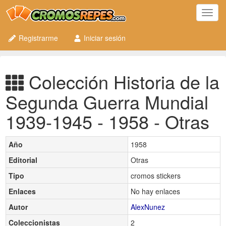
Toggl
navig
Registrarme
Iniciar sesión
Colección Historia de la
Segunda Guerra Mundial
1939-1945 - 1958 - Otras
Año
1958
Editorial
Otras
Tipo
cromos stickers
Enlaces
No hay enlaces
Autor
AlexNunez
Coleccionistas
2