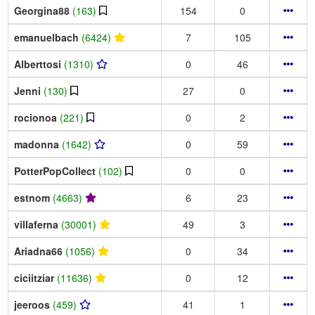
Georgina88
(163)
154
0
emanuelbach
(6424)
7
105
Alberttosi
(1310)
0
46
Jenni
(130)
27
0
rocionoa
(221)
0
2
madonna
(1642)
0
59
PotterPopCollect
(102)
0
0
estnom
(4663)
6
23
villaferna
(30001)
49
3
Ariadna66
(1056)
0
34
ciciitziar
(11636)
0
12
jeeroos
(459)
41
1