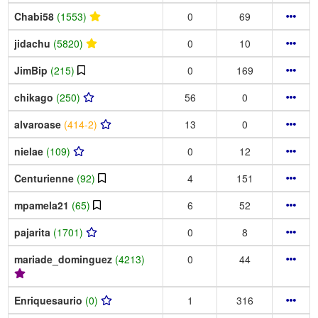
Chabi58
(1553)
0
69
jidachu
(5820)
0
10
JimBip
(215)
0
169
chikago
(250)
56
0
alvaroase
(414-2)
13
0
nielae
(109)
0
12
Centurienne
(92)
4
151
mpamela21
(65)
6
52
pajarita
(1701)
0
8
mariade_dominguez
(4213)
0
44
Enriquesaurio
(0)
1
316