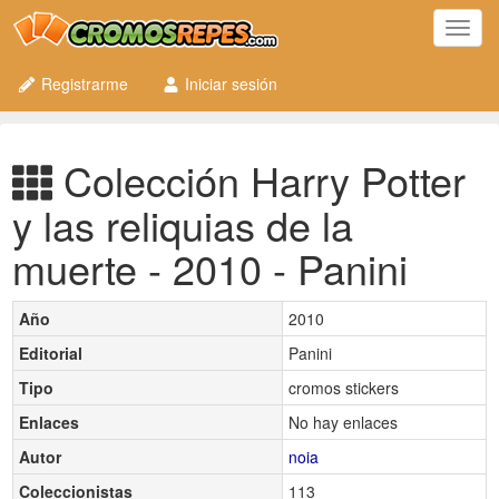
Toggl
navig
Registrarme
Iniciar sesión
Colección Harry Potter
y las reliquias de la
muerte - 2010 - Panini
Año
2010
Editorial
Panini
Tipo
cromos stickers
Enlaces
No hay enlaces
Autor
noia
Coleccionistas
113