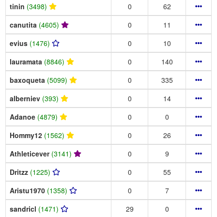
tinin
(3498)
0
62
canutita
(4605)
0
11
evius
(1476)
0
10
lauramata
(8846)
0
140
baxoqueta
(5099)
0
335
alberniev
(393)
0
14
Adanoe
(4879)
0
0
Hommy12
(1562)
0
26
Athleticever
(3141)
0
9
Dritzz
(1225)
0
55
Aristu1970
(1358)
0
7
sandricl
(1471)
29
0