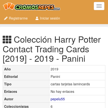
Toggl
navig
Registrarme
Iniciar sesión
Colección Harry Potter
Contact Trading Cards
[2019] - 2019 - Panini
Año
2019
Editorial
Panini
Tipo
cartas tarjetas lamincards
Enlaces
No hay enlaces
Autor
pepelu55
Coleccionistas
6