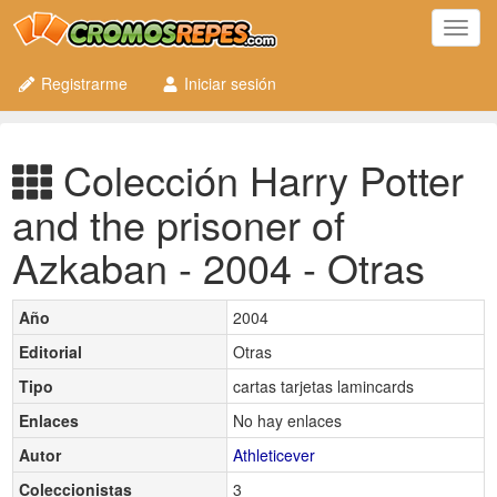
Toggl
navig
Registrarme
Iniciar sesión
Colección Harry Potter
and the prisoner of
Azkaban - 2004 - Otras
Año
2004
Editorial
Otras
Tipo
cartas tarjetas lamincards
Enlaces
No hay enlaces
Autor
Athleticever
Coleccionistas
3