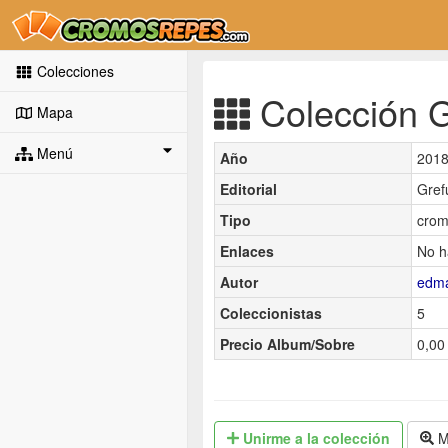
Colecciones
Colección G
Mapa
Menú
Año
201
Editorial
Gref
Tipo
crom
Enlaces
No h
Autor
edm
Coleccionistas
5
Precio Album/Sobre
0,00 
Unirme
a la colección
M