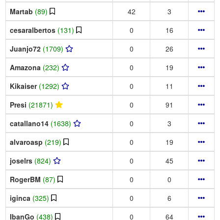
Martab
(89)
42
3
cesaralbertos
(131)
0
16
Juanjo72
(1709)
0
26
Amazona
(232)
0
19
Kikaiser
(1292)
0
11
Presi
(21871)
0
91
catallano14
(1638)
0
3
alvaroasp
(219)
0
19
joselrs
(824)
0
45
RogerBM
(87)
0
0
iginca
(325)
0
6
IbanGo
(438)
0
64