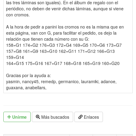
las tres láminas son iguales). En el álbum de regalo con el
periódico, no deben de venir dichas láminas, aunque si viene
con cromos.
A la hora de pedir a panini los cromos no es la misma que en
esta página, van con G, para facilitar el pedido, os dejo la
relación que tienen cada número con su G:
158=G1 174=G2 176=G3 172=G4 169=G5 170=G6 173=G7
157=G8 161=G9 163=G10 162=G11 171=G12 166=G13
159=G14
164=G15 175=G16 167=G17 168=G18 165=G19 160=G20
Gracias por la ayuda a:
yasmin, nancy45, remedp, germanico, lauramiki, adanoe,
guaxana, anabellars,
Unirme
Más buscados
Enlaces