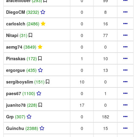
aracelilober
(293)
0
99
DiegoCM
(3232)
0
8
carloslch
(2486)
0
16
Nitapi
(31)
0
77
aemg74
(3849)
0
0
Pirraskas
(172)
1
10
ergorgue
(435)
0
13
sergiboyslim
(151)
10
0
paes67
(1100)
0
1
juanito78
(228)
17
0
Grp
(307)
0
182
Guinchu
(2388)
0
15