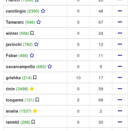
carolingio
(2395)
0
48
Tamararc
(546)
0
67
winter
(566)
0
24
javinchi
(782)
0
12
Fsbar
(466)
0
11
oscarcampello
(683)
0
9
grishka
(214)
10
17
tinin
(3498)
0
59
loogares
(121)
2
68
anaita
(1537)
0
2
ratm42
(288)
0
20