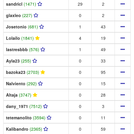
sandricl
(1471)
29
2
glaxleo
(227)
0
2
Josetonio
(681)
1
43
Lolailo
(1841)
4
19
lastresbbb
(576)
1
49
Ayla23
(255)
0
33
bazoka23
(2703)
0
95
Nalviento
(292)
0
15
Altaja
(3747)
0
28
dany_1971
(7512)
0
3
tetemanolito
(3594)
0
11
Kalibandro
(2365)
0
59