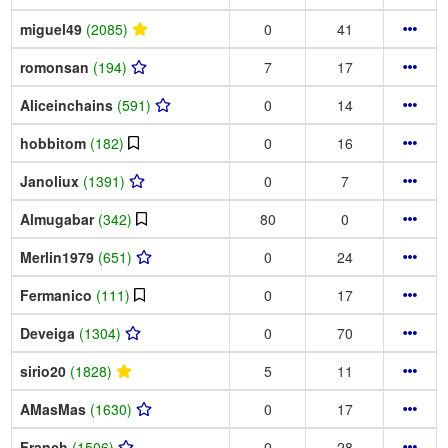
miguel49
(2085)
0
41
romonsan
(194)
7
17
Aliceinchains
(591)
0
14
hobbitom
(182)
0
16
Janoliux
(1391)
0
7
Almugabar
(342)
80
0
Merlin1979
(651)
0
24
Fermanico
(111)
0
17
Deveiga
(1304)
0
70
sirio20
(1828)
5
11
AMasMas
(1630)
0
17
Franch
(1506)
0
28