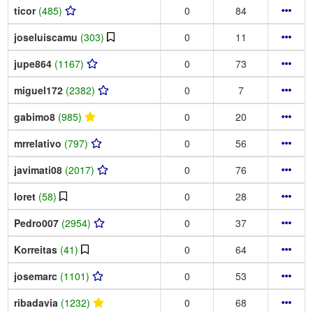
ticor
(485)
0
84
joseluiscamu
(303)
0
11
jupe864
(1167)
0
73
miguel172
(2382)
0
7
gabimo8
(985)
0
20
mrrelativo
(797)
0
56
javimati08
(2017)
0
76
loret
(58)
0
28
Pedro007
(2954)
0
37
Korreitas
(41)
0
64
josemarc
(1101)
0
53
ribadavia
(1232)
0
68