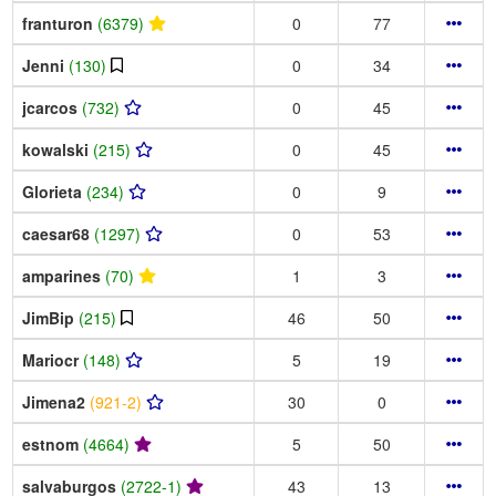
franturon
(6379)
0
77
Jenni
(130)
0
34
jcarcos
(732)
0
45
kowalski
(215)
0
45
Glorieta
(234)
0
9
caesar68
(1297)
0
53
amparines
(70)
1
3
JimBip
(215)
46
50
Mariocr
(148)
5
19
Jimena2
(921-2)
30
0
estnom
(4664)
5
50
salvaburgos
(2722-1)
43
13