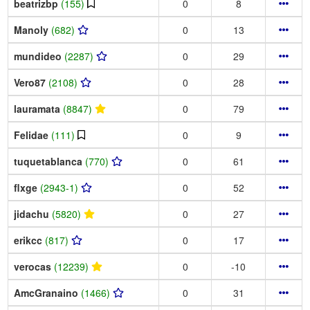
beatrizbp
(155)
0
8
Manoly
(682)
0
13
mundideo
(2287)
0
29
Vero87
(2108)
0
28
lauramata
(8847)
0
79
Felidae
(111)
0
9
tuquetablanca
(770)
0
61
flxge
(2943-1)
0
52
jidachu
(5820)
0
27
erikcc
(817)
0
17
verocas
(12239)
0
-10
AmcGranaino
(1466)
0
31