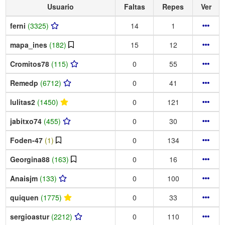
Usuario
Faltas
Repes
Ver
ferni
(3325)
14
1
mapa_ines
(182)
15
12
Cromitos78
(115)
0
55
Remedp
(6712)
0
41
lulitas2
(1450)
0
121
jabitxo74
(455)
0
30
Foden-47
(1)
0
134
Georgina88
(163)
0
16
Anaisjm
(133)
0
100
quiquen
(1775)
0
33
sergioastur
(2212)
0
110