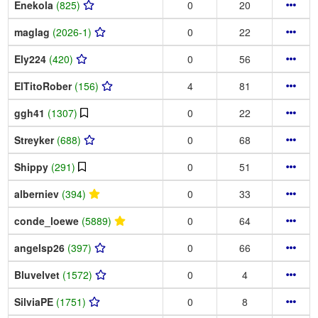
Enekola
(825)
0
20
maglag
(2026-1)
0
22
Ely224
(420)
0
56
ElTitoRober
(156)
4
81
ggh41
(1307)
0
22
Streyker
(688)
0
68
Shippy
(291)
0
51
alberniev
(394)
0
33
conde_loewe
(5889)
0
64
angelsp26
(397)
0
66
Bluvelvet
(1572)
0
4
SilviaPE
(1751)
0
8