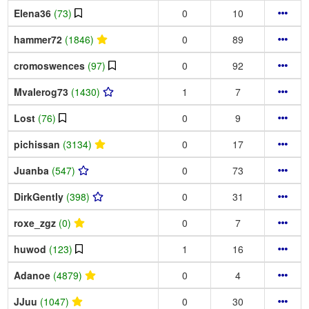
Elena36
(73)
0
10
hammer72
(1846)
0
89
cromoswences
(97)
0
92
Mvalerog73
(1430)
1
7
Lost
(76)
0
9
pichissan
(3134)
0
17
Juanba
(547)
0
73
DirkGently
(398)
0
31
roxe_zgz
(0)
0
7
huwod
(123)
1
16
Adanoe
(4879)
0
4
JJuu
(1047)
0
30