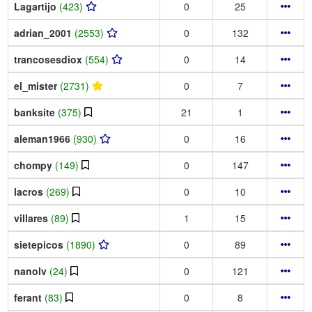
Lagartijo
(423)
0
25
adrian_2001
(2553)
0
132
trancosesdiox
(554)
0
14
el_mister
(2731)
0
7
banksite
(375)
21
1
aleman1966
(930)
0
16
chompy
(149)
0
147
lacros
(269)
0
10
villares
(89)
1
15
sietepicos
(1890)
0
89
nanolv
(24)
0
121
ferant
(83)
0
8