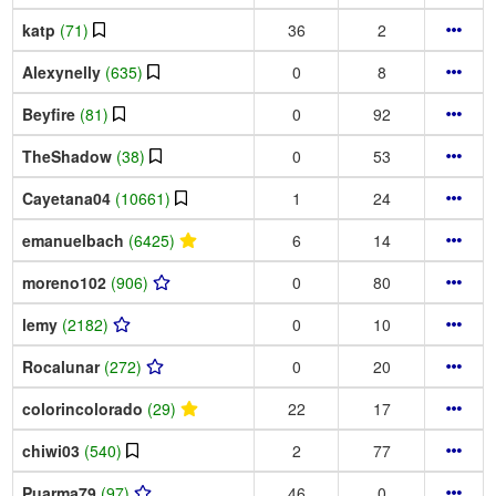
katp
(71)
36
2
Alexynelly
(635)
0
8
Beyfire
(81)
0
92
TheShadow
(38)
0
53
Cayetana04
(10661)
1
24
emanuelbach
(6425)
6
14
moreno102
(906)
0
80
lemy
(2182)
0
10
Rocalunar
(272)
0
20
colorincolorado
(29)
22
17
chiwi03
(540)
2
77
Puarma79
(97)
46
0