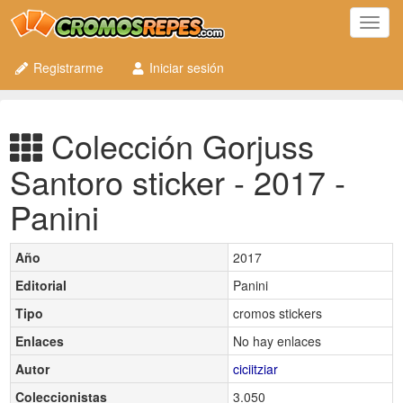
Toggl
navig
Registrarme
Iniciar sesión
Colección Gorjuss
Santoro sticker - 2017 -
Panini
Año
2017
Editorial
Panini
Tipo
cromos stickers
Enlaces
No hay enlaces
Autor
ciciitziar
Coleccionistas
3.050