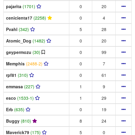
pajarita
(1701)
0
20
cenicienta17
(2258)
0
4
Pvahl
(342)
5
28
Atomic_Dog
(1482)
0
20
geypermozu
(30)
0
99
Memphis
(2488-2)
0
7
rpf81
(310)
0
61
emmasa
(227)
1
9
esco
(1533-1)
1
29
Erb
(635)
0
19
Buggy
(810)
8
24
Maverick79
(175)
5
0