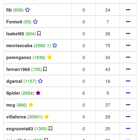
fib
(606)
0
24
Fermo9
(55)
0
7
Isabel85
(604)
0
26
montsecaba
(2582-1)
0
75
perenganez
(1836)
0
34
fernan1968
(155)
0
43
dgarcal
(1157)
0
16
Spider
(2654)
6
5
mcg
(966)
0
37
villaferna
(30001)
0
29
engruneta83
(1300)
0
25