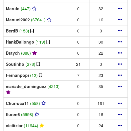
Marulo
(447)
0
32
Manuel2002
(67641)
0
16
BertiB
(153)
0
0
HankBailongo
(119)
0
30
Braych
(888)
0
22
Soutinho
(278)
21
3
Fernanpopi
(12)
7
23
mariade_dominguez
(4213)
0
35
Churruca11
(558)
0
161
floren6
(5956)
0
16
ciciitziar
(11644)
0
24