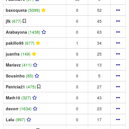
baxoqueta
(5099)
0
52
jfk
(677)
0
45
Arabayona
(1438)
0
63
pakillo95
(677)
1
34
juanfra
(149)
0
25
Mariavz
(411)
0
13
Sousinho
(85)
0
5
Patricia21
(475)
0
27
Math10
(327)
0
43
davorr
(1634)
0
23
Lalu
(997)
0
17