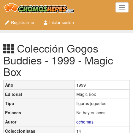
Toggl
navig
Registrarme
Iniciar sesión
Colección Gogos
Buddies - 1999 - Magic
Box
Año
1999
Editorial
Magic Box
Tipo
figuras juguetes
Enlaces
No hay enlaces
Autor
ochomas
Coleccionistas
14