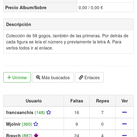
Precio Album/Sobre
0,00 / 0,00 €
Descripción
Colección de 58 gogos, también de las primeras. Por detrás de
cada figura se leía el número y previamente la letra A. Para
verlos todos ir al enlace.
Unirme
Más buscados
Enlaces
Usuario
Faltas
Repes
Ver
francsanchis
(148)
16
7
Mjolnir
(360)
9
0
Braych
(887)
24
4