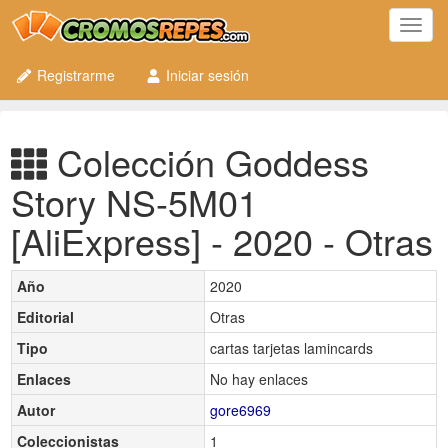
Toggl
navig
Registrarme
Iniciar sesión
Colección Goddess
Story NS-5M01
[AliExpress] - 2020 - Otras
Año
2020
Editorial
Otras
Tipo
cartas tarjetas lamincards
Enlaces
No hay enlaces
Autor
gore6969
Coleccionistas
1