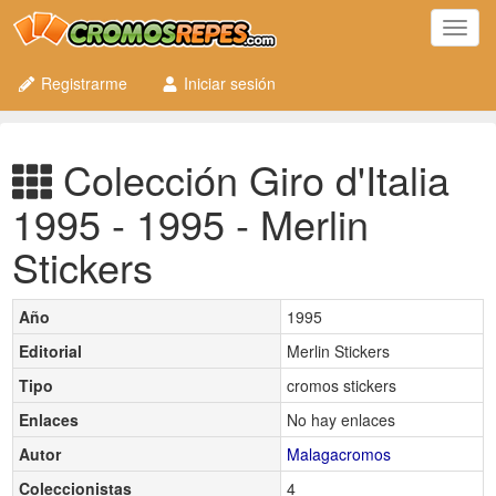
Toggl
navig
Registrarme
Iniciar sesión
Colección Giro d'Italia
1995 - 1995 - Merlin
Stickers
Año
1995
Editorial
Merlin Stickers
Tipo
cromos stickers
Enlaces
No hay enlaces
Autor
Malagacromos
Coleccionistas
4