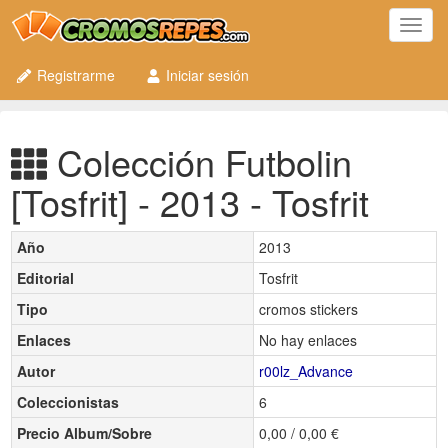
Toggl
navig
Registrarme
Iniciar sesión
Colección Futbolin
[Tosfrit] - 2013 - Tosfrit
Año
2013
Editorial
Tosfrit
Tipo
cromos stickers
Enlaces
No hay enlaces
Autor
r00lz_Advance
Coleccionistas
6
Precio Album/Sobre
0,00 / 0,00 €