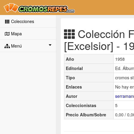
Colecciones
Colección F
Mapa
[Excelsior] - 
Menú
Año
1958
Editorial
Ed. Álbu
Tipo
cromos st
Enlaces
No hay en
Autor
serraman
Coleccionistas
5
Precio Album/Sobre
0,00 / 0,0