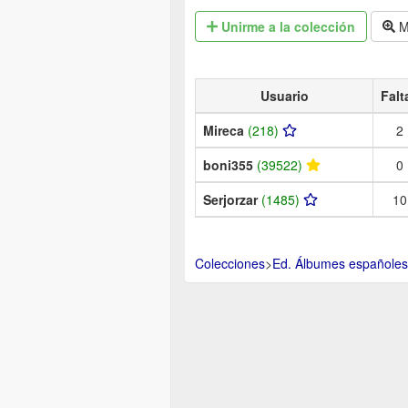
Unirme
a la colección
M
Usuario
Falt
Mireca
(218)
2
boni355
(39522)
0
Serjorzar
(1485)
10
Colecciones
>
Ed. Álbumes españoles