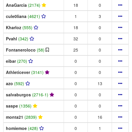
AnaGarcia
(2174)
18
0
cule0liana
(4621)
1
3
Kharloz
(555)
18
0
Pvahl
(342)
32
0
Fontaneroloco
(58)
25
0
eibar
(270)
0
0
Athleticever
(3141)
0
0
azo
(592)
0
13
salvaburgos
(2716-1)
0
0
saspe
(1356)
0
0
monta21
(2839)
0
16
homiemoe
(428)
0
1