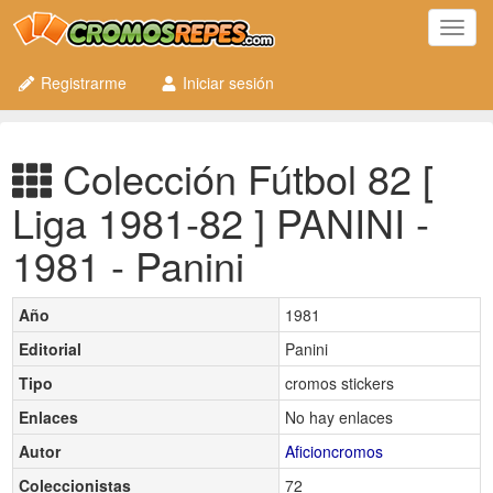
Toggl
navig
Registrarme
Iniciar sesión
Colección Fútbol 82 [
Liga 1981-82 ] PANINI -
1981 - Panini
Año
1981
Editorial
Panini
Tipo
cromos stickers
Enlaces
No hay enlaces
Autor
Aficioncromos
Coleccionistas
72