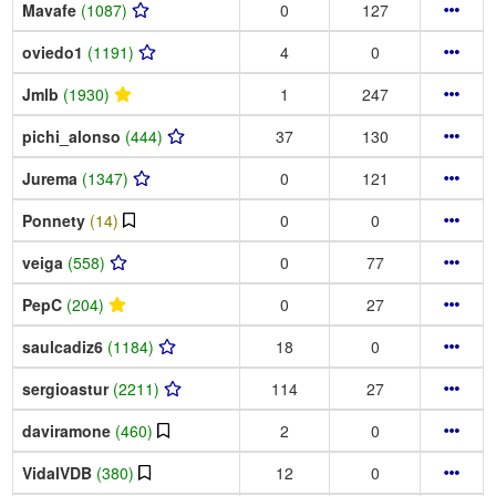
Mavafe
(1087)
0
127
oviedo1
(1191)
4
0
Jmlb
(1930)
1
247
pichi_alonso
(444)
37
130
Jurema
(1347)
0
121
Ponnety
(14)
0
0
veiga
(558)
0
77
PepC
(204)
0
27
saulcadiz6
(1184)
18
0
sergioastur
(2211)
114
27
daviramone
(460)
2
0
VidalVDB
(380)
12
0