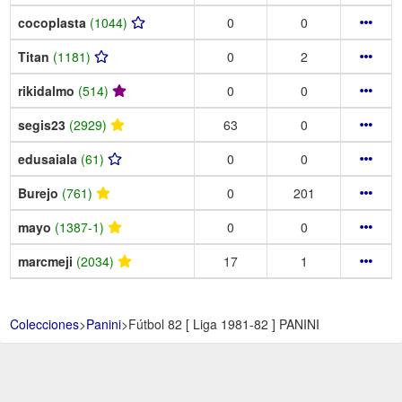
cocoplasta
(1044)
0
0
Titan
(1181)
0
2
rikidalmo
(514)
0
0
segis23
(2929)
63
0
edusaiala
(61)
0
0
Burejo
(761)
0
201
mayo
(1387-1)
0
0
marcmeji
(2034)
17
1
Colecciones
>
Panini
>
Fútbol 82 [ Liga 1981-82 ] PANINI