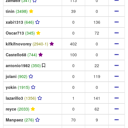
zama69
(341)
113
0
tinin
(3498)
39
0
xabi1313
(646)
0
136
Oscar713
(345)
0
72
kifkifnovorey
(2940-1)
402
0
Castello68
(744)
100
0
antonio1982
(350)
0
22
jolani
(902)
0
119
yokin
(1915)
0
0
lazarillo3
(1356)
1
141
reyce
(2033)
0
62
Manpaez
(276)
70
9