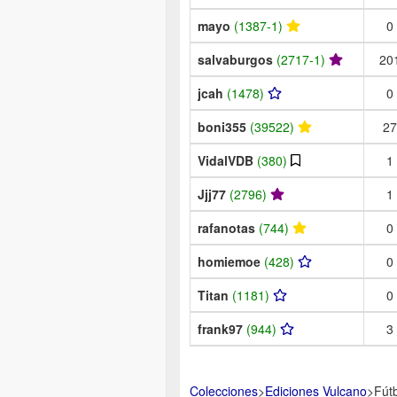
mayo
(1387-1)
0
salvaburgos
(2717-1)
20
jcah
(1478)
0
boni355
(39522)
27
VidalVDB
(380)
1
Jjj77
(2796)
1
rafanotas
(744)
0
homiemoe
(428)
0
Titan
(1181)
0
frank97
(944)
3
Colecciones
>
Ediciones Vulcano
>
Fút