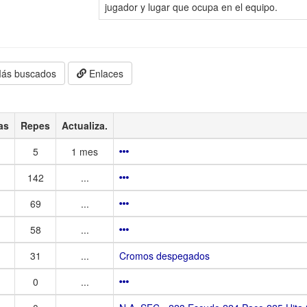
jugador y lugar que ocupa en el equipo.
ás buscados
Enlaces
as
Repes
Actualiza.
5
1 mes
142
...
69
...
58
...
31
...
Cromos despegados
0
...