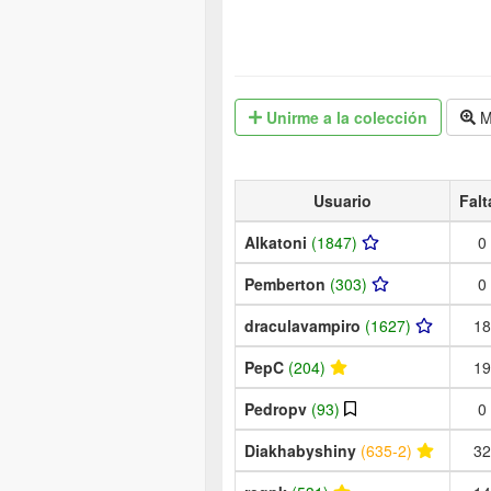
Unirme
a la colección
M
Usuario
Falt
Alkatoni
(1847)
0
Pemberton
(303)
0
draculavampiro
(1627)
18
PepC
(204)
19
Pedropv
(93)
0
Diakhabyshiny
(635-2)
32