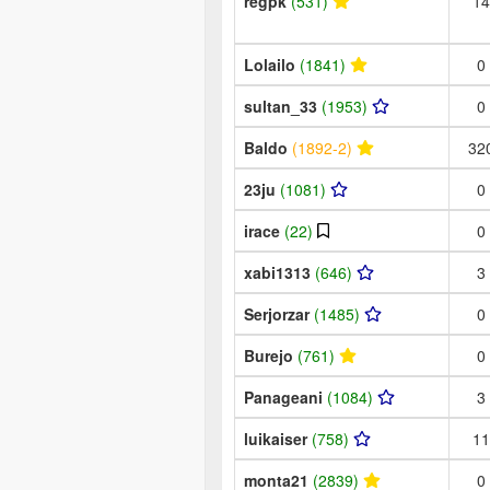
regpk
(531)
14
Lolailo
(1841)
0
sultan_33
(1953)
0
Baldo
(1892-2)
32
23ju
(1081)
0
irace
(22)
0
xabi1313
(646)
3
Serjorzar
(1485)
0
Burejo
(761)
0
Panageani
(1084)
3
luikaiser
(758)
11
monta21
(2839)
0