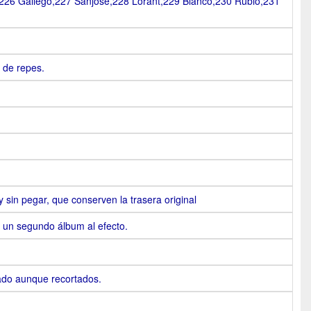
226 Gallego,227 Sanjosé,228 Lorant,229 Blanco,230 Rubio,231
 de repes.
 sin pegar, que conserven la trasera original
un segundo álbum al efecto.
ado aunque recortados.