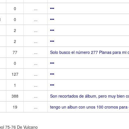
0
...
1
0
...
2
...
2
...
77
...
Solo busco el número 277 Planas para mi c
0
...
127
...
1
...
388
...
Son recortados de álbum, pero muy bien c
19
...
tengo un albun con unos 100 cromos para 
bol 75-76 De Vulcano