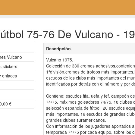
útbol 75-76 De Vulcano - 19
Descripción
nes Vulcano
Vulcano 1975.
Colección de 330 cromos adhesivos,contenien
 stickers
1ªdivisión,cromos de trofeos más importantes,
 enlaces
escudos de los clubs más importantes del m
identificados por detrás con el número y por d
Contiene: escudos fifa, uefa y fef, campeón d
74/75, máximos goleadores 74/75, 18 clubes d
 0,00 €
selección española de fútbol, 20 escudos equi
más importantes, 16 escudos de grandes club
grandes clubes suramericanos.
Con información de los jugadores aportados a 
temporada 74/75 por cada equipo, sobre los c