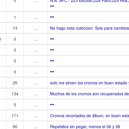
0
...
N.A. SFC - 223 Escudo,224 Paco,225 Hita,
1
...
13
...
No hago esta coleccion. Solo para cambios
0
0
...
0
...
0
...
0
...
25
...
solo me sirven los cromos en buen estado y
134
...
Muchos de los cromos son recuperados de 
0
...
171
...
Cromos recortados de álbum, en buen est
90
...
Repetidos sin pegar, menos el 36 y 38