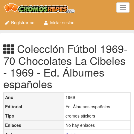
Toggl
navig
Registrarme
Iniciar sesión
Colección Fútbol 1969-
70 Chocolates La Cibeles
- 1969 - Ed. Álbumes
españoles
Año
1969
Editorial
Ed. Álbumes españoles
Tipo
cromos stickers
Enlaces
No hay enlaces