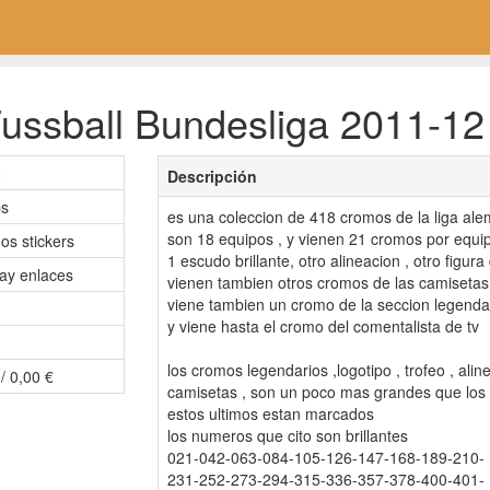
ussball Bundesliga 2011-12 
2
Descripción
ps
es una coleccion de 418 cromos de la liga al
son 18 equipos , y vienen 21 cromos por equip
os stickers
1 escudo brillante, otro alineacion , otro figura
ay enlaces
vienen tambien otros cromos de las camisetas 
viene tambien un cromo de la seccion legendar
y viene hasta el cromo del comentalista de tv
los cromos legendarios ,logotipo , trofeo , alin
/ 0,00 €
camisetas , son un poco mas grandes que lo
estos ultimos estan marcados
los numeros que cito son brillantes
021-042-063-084-105-126-147-168-189-210-
231-252-273-294-315-336-357-378-400-401-