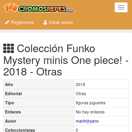
Toggl
navig
Registrarme
Iniciar sesión
Colección Funko
Mystery minis One piece! -
2018 - Otras
Año
2018
Editorial
Otras
Tipo
figuras juguetes
Enlaces
No hay enlaces
Autor
martinjryanc
Coleccionistas
5