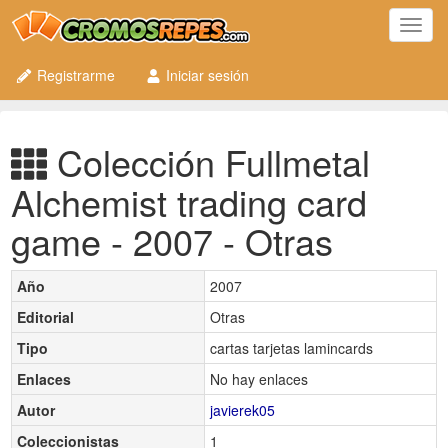
Toggl
navig
Registrarme
Iniciar sesión
Colección Fullmetal
Alchemist trading card
game - 2007 - Otras
Año
2007
Editorial
Otras
Tipo
cartas tarjetas lamincards
Enlaces
No hay enlaces
Autor
javierek05
Coleccionistas
1