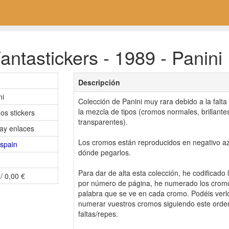
ntastickers - 1989 - Panini
9
Descripción
ni
Colección de Panini muy rara debido a la falt
la mezcla de tipos (cromos normales, brillante
os stickers
transparentes).
ay enlaces
Los cromos están reproducidos en negativo a
ospain
dónde pegarlos.
Para dar de alta esta colección, he codificado
/ 0,00 €
por número de página, he numerado los cromo
palabra que se ve en cada cromo. Podéis verl
numerar vuestros cromos siguiendo este orde
faltas/repes.