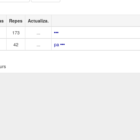
as
Repes
Actualiza.
173
...
42
...
pa
urs