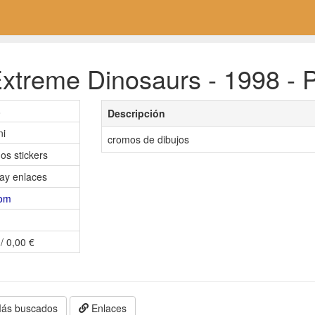
xtreme Dinosaurs - 1998 - P
8
Descripción
ni
cromos de dibujos
os stickers
ay enlaces
nom
/ 0,00 €
ás buscados
Enlaces