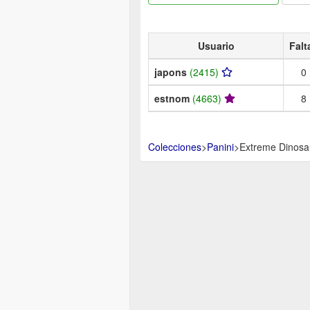
Usuario
Falt
japons
(2415)
0
estnom
(4663)
8
Colecciones
>
Panini
>
Extreme Dinosa