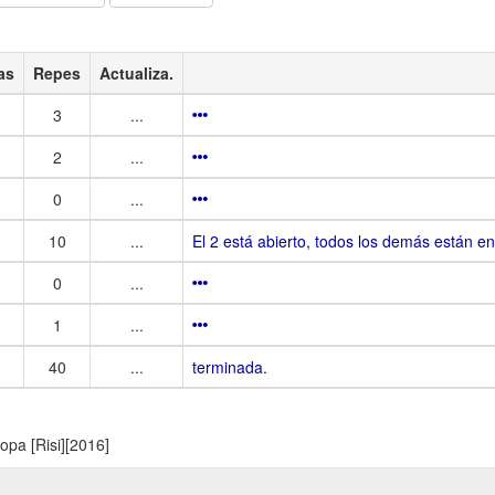
as
Repes
Actualiza.
3
...
2
...
0
...
10
...
El 2 está abierto, todos los demás están en
0
...
1
...
40
...
terminada.
pa [Risi][2016]