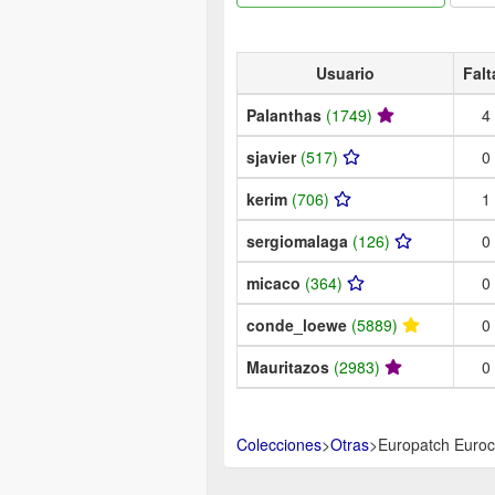
Usuario
Falt
Palanthas
(1749)
4
sjavier
(517)
0
kerim
(706)
1
sergiomalaga
(126)
0
micaco
(364)
0
conde_loewe
(5889)
0
Mauritazos
(2983)
0
Colecciones
>
Otras
>
Europatch Euroco