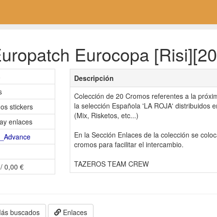
uropatch Eurocopa [Risi][20
6
Descripción
s
Colección de 20 Cromos referentes a la próxi
la selección Española 'LA ROJA' distribuidos 
os stickers
(Mix, Risketos, etc...)
ay enlaces
En la Sección Enlaces de la colección se colo
z_Advance
cromos para facilitar el intercambio.
TAZEROS TEAM CREW
/ 0,00 €
ás buscados
Enlaces