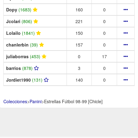
Dopy
(1683)
160
0
Jcolari
(806)
221
0
Lolailo
(1841)
150
0
chanlerbin
(39)
157
0
juliaborras
(453)
0
17
barrios
(878)
3
0
Jordiet1990
(131)
140
0
Colecciones
>
Panini
>
Estrellas Fútbol 98-99 [Chicle]