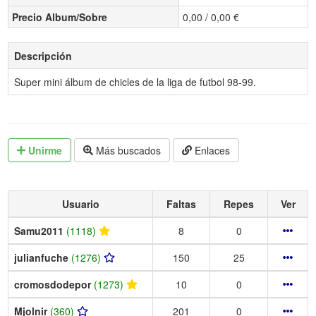
Precio Album/Sobre
0,00 / 0,00 €
Descripción
Super mini álbum de chicles de la liga de futbol 98-99.
Unirme
Más buscados
Enlaces
Usuario
Faltas
Repes
Ver
Samu2011
(1118)
8
0
julianfuche
(1276)
150
25
cromosdodepor
(1273)
10
0
Mjolnir
(360)
201
0