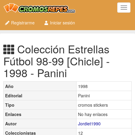
Toggl
navig
Registrarme
Iniciar sesión
Colección Estrellas
Fútbol 98-99 [Chicle] -
1998 - Panini
Año
1998
Editorial
Panini
Tipo
cromos stickers
Enlaces
No hay enlaces
Autor
Jordiet1990
Coleccionistas
12