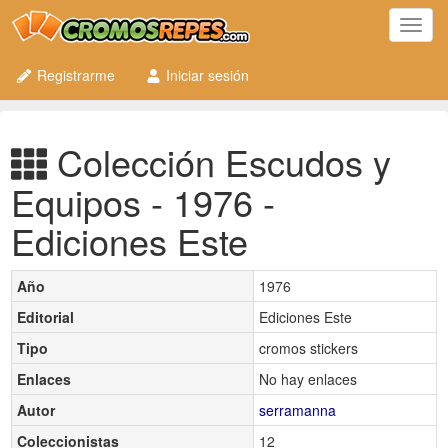
Toggl
navig
Registrarme
Iniciar sesión
Colección Escudos y
Equipos - 1976 -
Ediciones Este
Año
1976
Editorial
Ediciones Este
Tipo
cromos stickers
Enlaces
No hay enlaces
Autor
serramanna
Coleccionistas
12