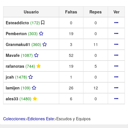
Usuario
Faltas
Repes
Ver
Esteaddicto
(172)
0
0
Pemberton
(303)
19
0
Granmaku81
(360)
3
11
Mavafe
(1087)
52
0
rafanotas
(744)
19
5
jcah
(1478)
1
0
lamijen
(109)
26
12
ales33
(1480)
6
0
Colecciones
>
Ediciones Este
>
Escudos y Equipos