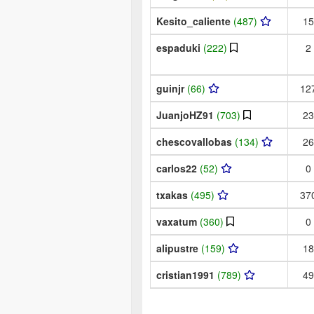
Kesito_caliente
(487)
15
espaduki
(222)
2
guinjr
(66)
12
JuanjoHZ91
(703)
23
chescovallobas
(134)
26
carlos22
(52)
0
txakas
(495)
37
vaxatum
(360)
0
alipustre
(159)
18
cristian1991
(789)
49