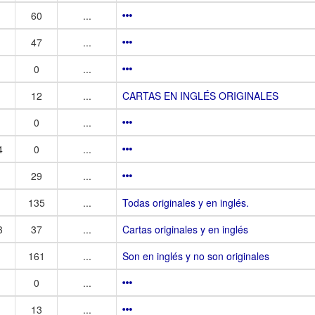
60
...
47
...
0
...
12
...
CARTAS EN INGLÉS ORIGINALES
0
...
4
0
...
29
...
135
...
Todas originales y en inglés.
3
37
...
Cartas originales y en inglés
161
...
Son en inglés y no son originales
0
...
13
...