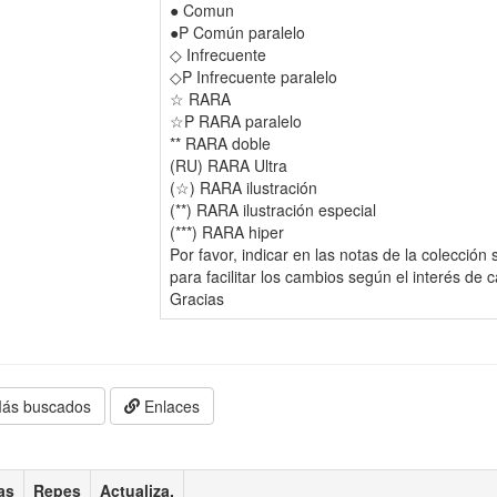
● Comun
●P Común paralelo
◇ Infrecuente
◇P Infrecuente paralelo
☆ RARA
☆P RARA paralelo
** RARA doble
(RU) RARA Ultra
(☆) RARA ilustración
(**) RARA ilustración especial
(***) RARA hiper
Por favor, indicar en las notas de la colección 
para facilitar los cambios según el interés de 
Gracias
ás buscados
Enlaces
as
Repes
Actualiza.