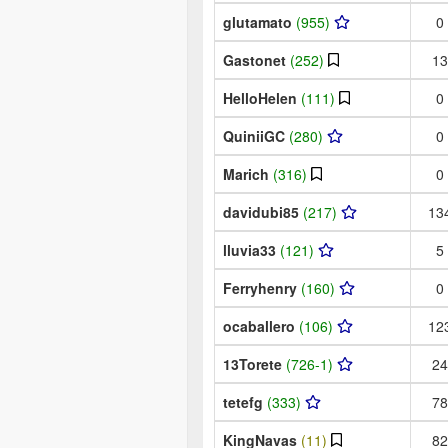
glutamato
(955)
0
Gastonet
(252)
13
HelloHelen
(111)
0
QuiniiGC
(280)
0
Marich
(316)
0
davidubi85
(217)
13
lluvia33
(121)
5
Ferryhenry
(160)
0
ocaballero
(106)
12
13Torete
(726-1)
24
tetefg
(333)
78
KingNavas
(11)
82