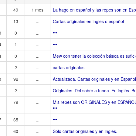
49
1 mes
La hago en español y las repes son en Es
13
...
Cartas originales en inglés o español
0
0
...
4
1
...
4
0
...
Mew con tener la colección básica es sufic
2
...
cartas originales
0
92
...
Actualizada. Cartas originales y en Españo
2
...
Originales. Del sobre a funda. En inglés.
79
...
Mis repes son ORIGINALES y en ESPAÑOL y
7
65
...
60
...
Sólo cartas originales y en inglés.