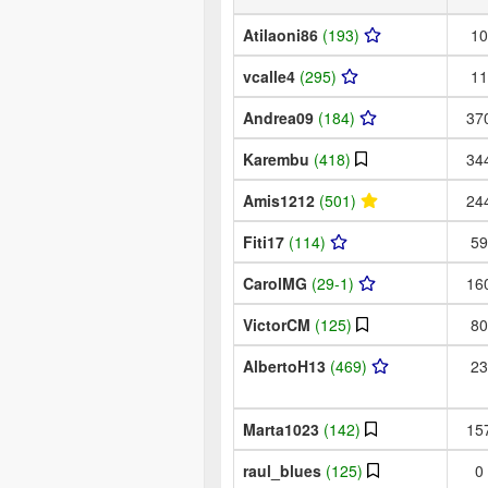
Atilaoni86
(193)
10
vcalle4
(295)
11
Andrea09
(184)
37
Karembu
(418)
34
Amis1212
(501)
24
Fiti17
(114)
59
CarolMG
(29-1)
16
VictorCM
(125)
80
AlbertoH13
(469)
23
Marta1023
(142)
15
raul_blues
(125)
0