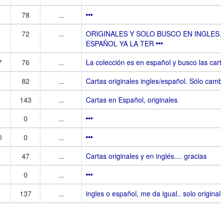
78
...
72
...
ORIGINALES Y SOLO BUSCO EN INGLES
ESPAÑOL YA LA TER
7
76
...
La colección es en español y busco las ca
82
...
Cartas originales ingles/español. Sólo camb
143
...
Cartas en Español, originales
0
...
0
0
...
47
...
Cartas originales y en inglés.... gracias
0
...
137
...
ingles o español, me da igual.. solo origina