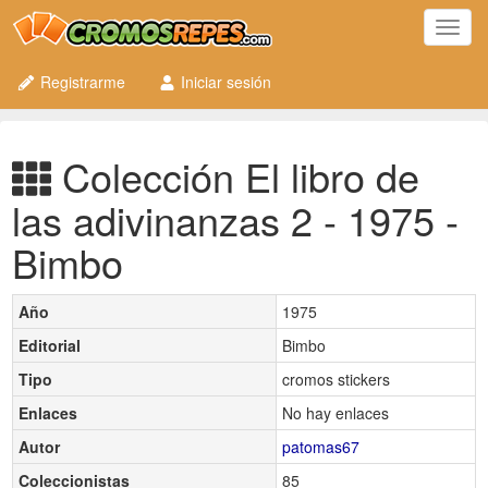
Toggl
navig
Registrarme
Iniciar sesión
Colección El libro de
las adivinanzas 2 - 1975 -
Bimbo
Año
1975
Editorial
Bimbo
Tipo
cromos stickers
Enlaces
No hay enlaces
Autor
patomas67
Coleccionistas
85