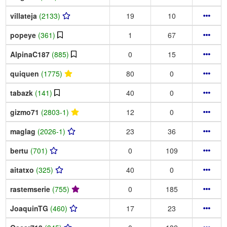
villateja
(2133)
19
10
popeye
(361)
1
67
AlpinaC187
(885)
0
15
quiquen
(1775)
80
0
tabazk
(141)
40
0
gizmo71
(2803-1)
12
0
maglag
(2026-1)
23
36
bertu
(701)
0
109
aitatxo
(325)
40
0
rastemserie
(755)
0
185
JoaquinTG
(460)
17
23