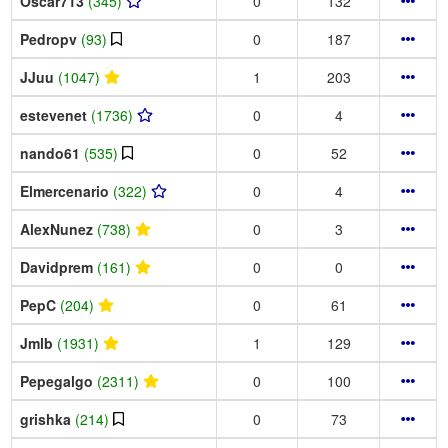
Oscar713
(345)
0
132
Pedropv
(93)
0
187
JJuu
(1047)
1
203
estevenet
(1736)
0
4
nando61
(535)
0
52
Elmercenario
(322)
0
4
AlexNunez
(738)
0
3
Davidprem
(161)
0
0
PepC
(204)
0
61
Jmlb
(1931)
1
129
Pepegalgo
(2311)
0
100
grishka
(214)
0
73