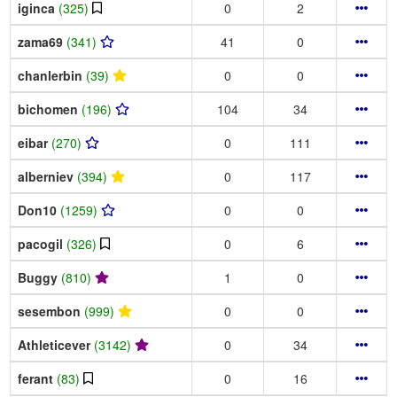
iginca
(325)
0
2
zama69
(341)
41
0
chanlerbin
(39)
0
0
bichomen
(196)
104
34
eibar
(270)
0
111
alberniev
(394)
0
117
Don10
(1259)
0
0
pacogil
(326)
0
6
Buggy
(810)
1
0
sesembon
(999)
0
0
Athleticever
(3142)
0
34
ferant
(83)
0
16